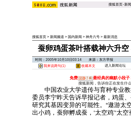
搜狐首页
-
新
搜狐首页
>
新闻频道
>
国内新闻
>
神舟六号
>
最新消息
蚕卵鸡蛋茶叶搭载神六升空
时间：2005年10月10日03:14 来源：东方早报
进入新闻论坛
我来说两句(
1
)
收藏本文
免费
最经典的幽默小段子
搜狐新闻，告诉你正在发生什
中国农业大学遗传与育种专业教
委员李宁昨天告诉早报记者，鸡蛋、
研究其基因变异的可能性。“遨游太
出小鸡，蚕卵孵成蚕，‘太空鸡’‘太空