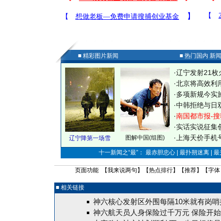
■ 精彩图片新闻
■ 热门国内 新
·
辽宁发射21枚
·
北京将高效利
·
多项新规今实
·
中韩拒绝与日
·
南国都市报-搜
·
实话实说征集
·
上海天价手机号
图解中国(组图)
辽宁降第一场雪
十一新闻之“最”： 最赤胆忠心 | 最扑朔迷离 | 
页面功能 【
我来说两句
】【
热点排行
】【
推荐
】【字体
■ 相关链接
神六核心发射区外围每隔10米就有岗哨
神六航天员人身保险过千万元 保险开