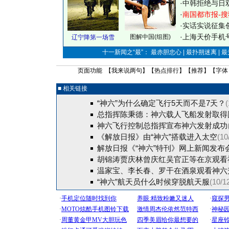
·
中韩拒绝与日
·
南国都市报-搜
·
实话实说征集
·
上海天价手机号
图解中国(组图)
辽宁降第一场雪
十一新闻之“最”： 最赤胆忠心 | 最扑朔迷离 | 
页面功能 【
我来说两句
】【
热点排行
】【
推荐
】【字体
■ 相关链接
“神六”为什么确定飞行5天而不是7天？
(
总指挥陈秉德：神六载人飞船发射取得
神六飞行控制总指挥宣布神六发射成功
《解放日报》由“神六”搭载进入太空
(10
解放日报《“神六”特刊》网上新闻发布
胡锦涛贾庆林曾庆红吴官正等在京观看
温家宝、李长春、罗干在酒泉观看神六
“神六”航天员什么时候穿脱航天服
(10/1