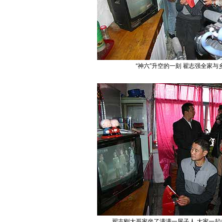
“神六”升空的一刻 翟志强全家
翟志刚大哥家坐了满满一屋子人 大家一起