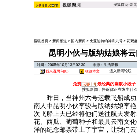
搜狐首页
-
新
搜狐首页
>
新闻频道
>
国内新闻
>
比亚迪特约神舟六号
>
花絮
昆明小伙与版纳姑娘将云
时间：2005年10月13日02:30 来源：生活新报
进入新闻论坛
我来说两句(
0
)
收藏本文
免费
最经典的幽默小段子
搜狐新闻，告诉你正在发生什
昨日，当神州六号运载飞船成功
南人中昆明小伙李骏与版纳姑娘李艳
次飞船上天已经将他们送往航天发射
花、西瓜、葡萄种子和最具云南文化
洋的纪念邮票带上了宇宙，让我们云