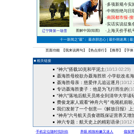
·
多项新规今实
·
中韩拒绝与日
·
南国都市报-搜
·
实话实说征集
·
上海天价手机号
图解中国(组图)
辽宁降第一场雪
十一新闻之“最”： 最赤胆忠心 | 最扑朔迷离 | 
页面功能 【
我来说两句
】【
热点排行
】【
推荐
】【字体
■ 相关链接
“神六”搭载10克和平泥土
(10/13 02:29)
聂海胜母校欲办聂海胜班 小学欲改名
聂海胜母亲：慈爱伴儿追运逐月
(10/12 
专访聂海胜妻子：他是为飞行而生的
(1
“神六”落地后航天员将全到清华大学读
费俊龙家人观看“神舟六号” 电视机前盼
我们发射了一个创意—《解放日报》上
“神舟”六号航天员食谱既保证营养又增
神六专题：航天史上的精彩语录
(10/12 