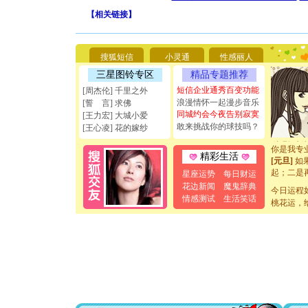
【
相关链接
】
[圣诞节]
你太多，
要平安！
搜狐短信
小灵通
性感丽人
[圣诞节]
三星图铃专区
精品专题推荐
能正大光明
天都要快
短信企业通秀百变功能
[周杰伦] 千里之外
[圣诞节]
浪漫情怀一起漫步音乐
[誓 言] 求佛
如意,快乐
同城约会今夜告别寂寞
[王力宏] 大城小爱
[元旦]
看
敢来挑战你的球技吗？
[王心凌] 花的嫁纱
断电。爱
你是我专
精彩生活
[元旦]
如
起；二是
星座运势
每日财运
离。水晶
花边新闻
魔鬼辞典
今日运程
[元旦]
当
情感测试
生活笑话
桃花运，
泣，这痛
卖了。水
[春节]
风
颜！冬去
道一声平
[春节]
传
片叶子是
送你一棵
[圣诞节]