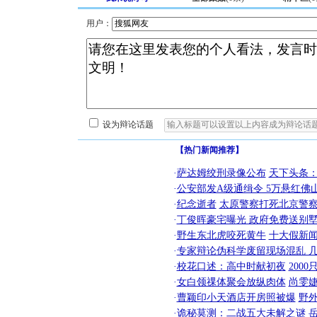
用户：
设为辩论话题
【热门新闻推荐】
·
萨达姆绞刑录像公布
天下头条
·
公安部发A级通缉令 5万悬红佛山
·
纪念逝者
太原警察打死北京警察
·
丁俊晖豪宅曝光 政府免费送别墅
·
野生东北虎咬死黄牛
十大假新
·
专家辩论伪科学废留现场混乱 几
·
校花口述：高中时献初夜
200
·
女白领祼体聚会放纵肉体
尚雯婕
·
曹颖印小天酒店开房照被爆
野
·
诡秘莫测：二战五大未解之谜