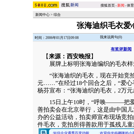
搜狐首页
-
新闻
-
体育
新闻中心
>
综合
张海迪织毛衣爱
我来说两句(
0
)
时间：2006年01月17日09:08
有奖评新闻
【
来源：西安晚报
】
展牌上标明张海迪编织的毛衣样
“张海迪织的毛衣，现在开始竞拍，51
元……”在经过18个回合之后，“爱
杨芬宣布：“张海迪织的毛衣，2万元
15日上午10时，“呼唤———把
善拍卖会在北京举行，这是由中国儿
办的公益活动，拍卖师宣布现场竞拍
件毛衣，竞拍所得善款用于孤残儿童