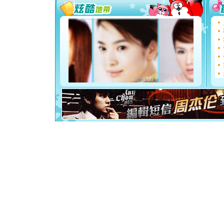
你太多，
要平安！
[圣诞节]
能正大光明
天都要快
[圣诞节]
如意,快乐
[元旦]
看
断电。爱
你是我专
[元旦]
如
起；二是
离。水晶
[元旦]
当
泣，这痛
卖了。水
[春节]
风
颜！冬去
道一声平
[春节]
传
片叶子是
送你一棵