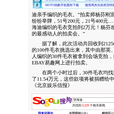
迪亲手编织的毛衣。”拍卖师杨芬刚
纷纷举牌，51号200元，21号400
海迪编织的毛衣竞拍到2万元！杨芬
的最感动人的拍卖会。”
据了解，此次活动共回收到2125
的100件毛衣挑选出来，其中由那英
人编织的30件毛衣被拿到会场竞拍，
EBAY易趣网上进行拍卖。
在两个小时过后，30件毛衣均找
了11.54万元，这些款项将被捐赠
《北京娱乐信报》
共找到
1,125
个相关新闻.
我来说两句
全部跟贴
(
0
条)
精华区
(
0