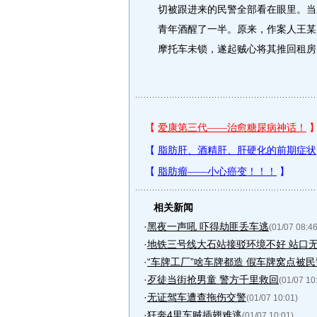
切被跟进来的民警全部看在眼里。当
青年酒醒了一半。原来，作案人王某
摩托车未锁，遂起贼心将其推回租房
相关新闻
·
黑夜一声吼 吓得劫匪丢车逃
(01/07 08:46
·
地铁三号线大石站接驳环境不好 站口无灯
·
“车牌工厂”啥车牌都造 假车牌窝点被
·
歹徒当街抢男童 警方千里救回
(01/07 10
·
无证驾车遭查拖伤交警
(01/07 10:01)
·
狂奔4里车贼插翅难逃
(01/07 10:01)