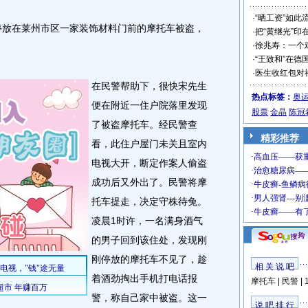
·
“晒工资”如此
停放在莱州市区一家装饰材料门前的摩托车被盗，
·
把“黄继光”印
·
徐兆寿：一个
·
“王致和”在德
·
医生收红包对
在民警帮助下，很快宋先生
热点标签：
奥
便在附近一住户院落里发现
股票
金晶
陈冠
了被盗摩托车。经民警查
精彩推荐
看，此住户屋门未关且室内
电视大开，断定作案人偷盗
成功后又外出了。民警将摩
托车提走，决定守株待兔。
凌晨1时许，一名满身酒气
的男子回到该住处，发现刚
刚停放的摩托车不见了，趁
相 关 说 吧
着酒劲掏出手机打电话报
摩托车
|
民警
|
警，称自己家中被盗。这一
说 吧 排 行