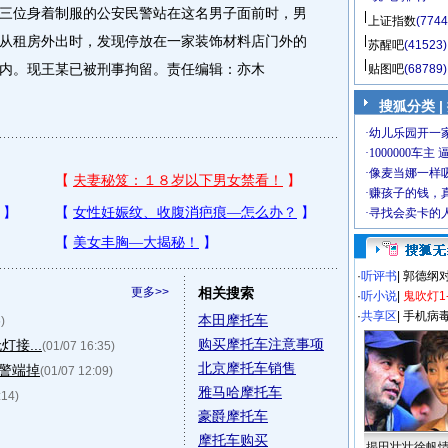
三位身着制服的公安民警站在这名男子面前时，男
上证指数
(7744
从租房外出时，发现停放在一家装饰材料店门外的
苏醒吧
(41523)
内。现王某已被刑事拘留。责任编辑：亦木
贴图吧
(68789)
搜狐分类 |
·
听评书
|
郭德纲
更多>>
相关搜索
·
听小说
|
鬼吹灯1
·
共享区
|
手机病
本田摩托车
)
购买摩托车注意事项
接...
(01/07 16:35)
北京摩托车销售
民警端掉
(01/07 12:09)
雅马哈摩托车
:14)
豪爵摩托车
摩托车购买
揭田壮壮徐帆