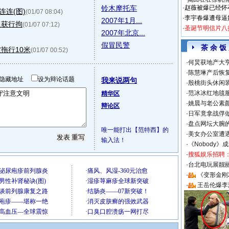
铃木摩托车
·
赵薇被爆已经怀
连(图)
(01/07 08:04)
·
李宇春爆遭母逼
2007年1月...
人获行拘
(01/07 07:12)
·
圣诞节明信片八
2007年北京...
假冒民警
茶 余 饭
拖行10米
(01/07 00:52)
·
何炅获地产大亨
·
陈慧琳产后恢复
隐藏地址
设为辩论话题
我来说两句
·
殷桃街头休闲装
·
范冰冰红地毯
精华区
·
姚晨与老公素
辩论区
·
日军竟拿战俘
·
盘点网坛大腕
唯一能打出【范特西】的
·
美女办公室遭
输入法！
·
《Nobody》
·
搜狐娱乐招聘
·
台北电玩展靓丽S
·
《变形金刚
·
王岳伦爆李