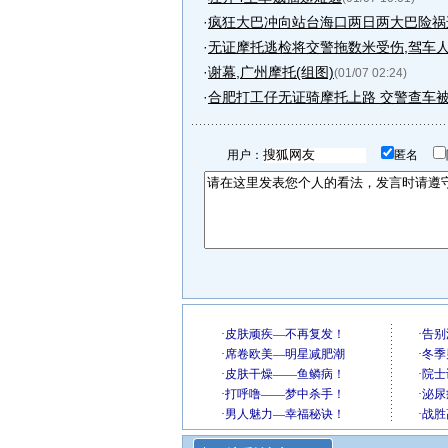
·
疯狂大巴冲向站台海口两日两大巴险祸连
·
无证摩托逃检将交警拖数米受伤,驾车
·
谢幕,广州摩托(组图)
(01/07 02:24)
·
合肥打工仔无证骑摩托上路 交警查车被
用户：
匿名