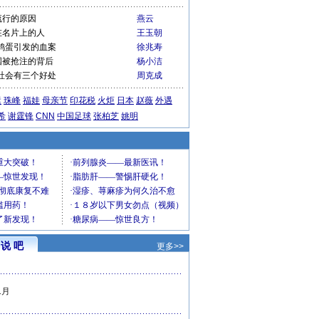
流行的原因
燕云
在名片上的人
王玉朝
鸡蛋引发的血案
徐兆寿
国被抢注的背后
杨小洁
社会有三个好处
周克成
运
珠峰
福娃
母亲节
印花税
火炬
日本
赵薇
外遇
希
谢霆锋
CNN
中国足球
张柏芝
姚明
说 吧
更多>>
1月