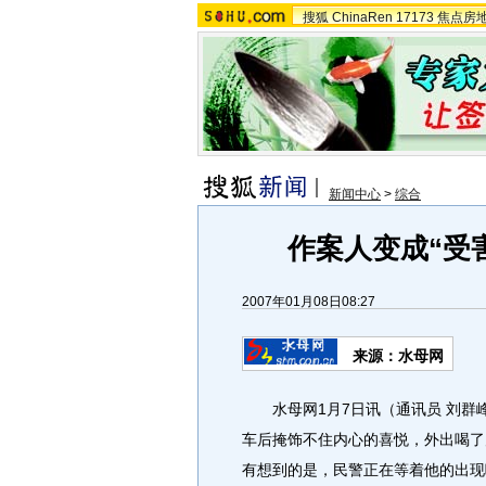
搜狐
ChinaRen
17173
焦点房
新闻中心
>
综合
作案人变成“受
2007年01月08日08:27
来源：水母网
水母网1月7日讯（通讯员 刘群峰
车后掩饰不住内心的喜悦，外出喝了
有想到的是，民警正在等着他的出现