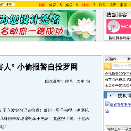
地产
搜狗
新闻
-
体育
-
S
-
娱乐
-
V
-
财经
-
IT
-
汽车
-
房产
-
家居
-
搜狐博客玩弄
新
害人” 小偷报警自投罗网
央视质疑29岁市
石首网站被黑
篡
[
我来说两句
] [字号：
大
中
小
]
宋美龄牛奶洗澡
 王立波实习记者徐睿）莱州一男子窃得一辆摩托
几杯回来发现摩托车不见后，竟然报了警。令他没
呢！
梅婷五年不孕