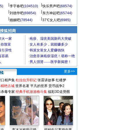
5)
李宇春吧
(104510)
快乐男声吧
(68574)
刘德华吧
(69854)
东方神起吧
(65744)
婚姻吧
(78544)
37℃女人吧
(6985)
 搜狐招商
更多>>
对口相声集
杜拉拉升职记
张震讲故事
红楼梦
-精绝古城
世界名著
平凡的世界
货币战争2
毒杀毒专家
经典手机游游格斗集
福彩3D走势图
情史
李冰冰被爆已婚
揭秘生父离婚内幕