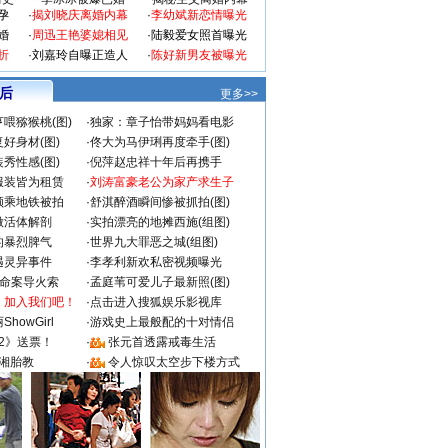
孕
·
揭刘晓庆离婚内幕
·
李幼斌新恋情曝光
婚
·
周迅王艳婆媳相见
·
陆毅爱女照首曝光
折
·
刘嘉玲自曝正造人
·
陈好新男友被曝光
 后
更多>>
喂猕猴桃(图)
·
独家：章子怡带妈妈看电影
好身材(图)
·
佟大为马伊琍再度牵手(图)
秀性感(图)
·
倪萍赵忠祥十年后再携手
服装皆为租赁
·
刘涛富豪老公为家产求生子
颜乘地铁被拍
·
舒淇醉酒瞬间惨被抓拍(图)
做活体解剖
·
实拍漂亮的地摊西施(组图)
的暴烈脾气
·
世界九大罪恶之城(组图)
遇灵异事件
·
李孝利新欢私密视频曝光
成命案导火索
·
孟庭苇可爱儿子最新照(图)
：加入我们吧！
·
点击进入搜狐娱乐影视库
howGirl
·
游戏史上最般配的十对情侣
2》送票！
·
张元首透露戒毒生活
湘胎教
·
令人惊叹太空步下楼方式