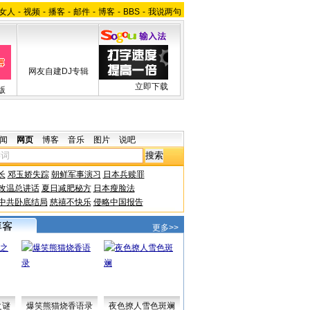
女人
-
视频
-
播客
-
邮件
-
博客
-
BBS
-
我说两句
网友自建DJ专辑
立即下载
版
闻
网页
博客
音乐
图片
说吧
长
邓玉娇失踪
朝鲜军事演习
日本兵赎罪
改温总讲话
夏日减肥秘方
日本瘦脸法
中共卧底结局
慈禧不快乐
侵略中国报告
更多>>
之谜
爆笑熊猫烧香语录
夜色撩人雪色斑斓