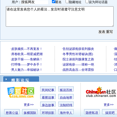
用户：
匿名
隐藏地址
设为辩论话题
精 彩 论 坛
民间纪事
狐说百姓
看图说事
自由地带
更多>>
更多>>
身边故事
法制经纬
慈善公益
纵横国际
环球掠影
海外华人
隐密私语
搞笑吧