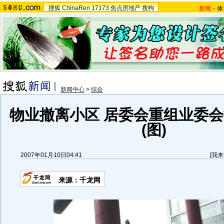
搜狐
ChinaRen
17173
焦点房地产
搜狗
新闻
-
体
新闻中心
>
综合
物业撤离小区 居委会重组业委
(图)
2007年01月10日04:41
[
我来
来源：千龙网