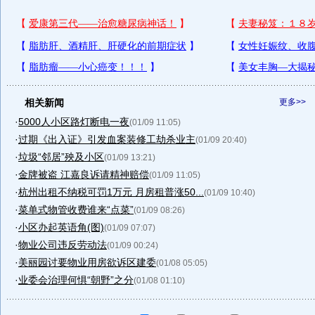
相关新闻
更多>>
·
5000人小区路灯断电一夜
(01/09 11:05)
·
过期《出入证》引发血案装修工劫杀业主
(01/09 20:40)
·
垃圾“邻居”殃及小区
(01/09 13:21)
·
金牌被盗 江嘉良诉请精神赔偿
(01/09 11:05)
·
杭州出租不纳税可罚1万元 月房租普涨50...
(01/09 10:40)
·
菜单式物管收费谁来“点菜”
(01/09 08:26)
·
小区办起英语角(图)
(01/09 07:07)
·
物业公司违反劳动法
(01/09 00:24)
·
美丽园讨要物业用房欲诉区建委
(01/08 05:05)
·
业委会治理何惧“朝野”之分
(01/08 01:10)