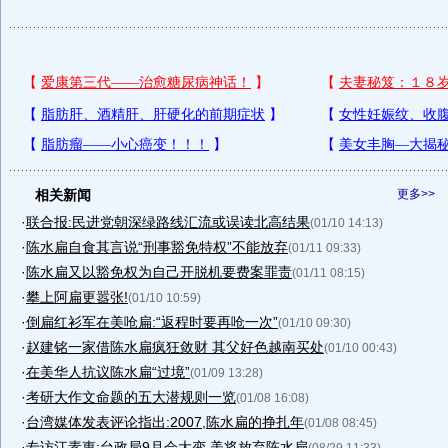
相关新闻
更多>>
·
联合报:民进党朝深绿路线汇流或误读北高结果
(01/10 14:13)
·
陈水扁自食其言说“刑事豁免特权”不能放弃
(01/11 09:33)
·
陈水扁又以豁免权为自己开脱机要费案罪责
(01/11 08:15)
·
攀上阿扁更嚣张!
(01/10 10:59)
·
倒扁红衫军在美呛扁:“返程时要再呛一次”
(01/10 09:30)
·
赵建铭一家借陈水扁疯狂敛财 其父好色越南买处
(01/10 00:43)
·
在美华人抗议陈水扁“过境”
(01/09 13:28)
·
考研大作文命题的五大潜规则一览
(01/08 16:08)
·
台湾媒体发表评论指出:2007,陈水扁的挣扎年
(01/08 08:45)
·
专访江素惠:台政局9月会大变 美将放弃陈水扁