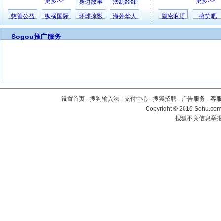
更多>>
更多>>
身边故事
法制经纬
慈善公益
纵横国际
环球掠影
海外华人
隐密私语
搞笑吧
Sogou推广服务
设置首页
-
搜狗输入法
-
支付中心
-
搜狐招聘
-
广告服务
-
客
Copyright
©
2016 Sohu.com 
搜狐不良信息举