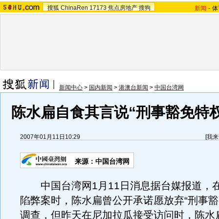
搜狐
ChinaRen
17173
焦点房地产
搜狗
新闻
-
体
新闻中心
>
国内新闻
>
港澳台新闻
>
中国台湾网
陈水扁自食其言说“刑事豁免特
2007年01月11日10:29
[
我来
来源：中国台湾网
中国台湾网1月11日消息据台媒报道，
陷弊案时，陈水扁曾公开承诺愿放弃“刑事豁
调查，但昨天在尼加拉瓜接受访问时，陈水