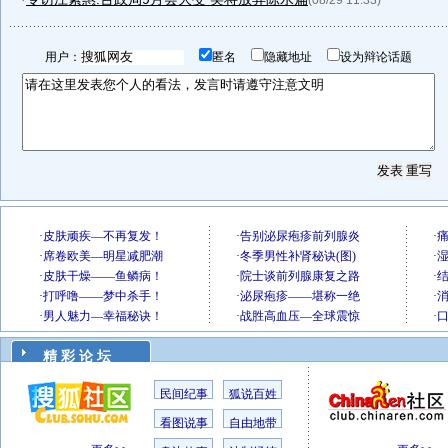
(08/29 11:33)
用户：
匿名
隐藏地址
设为辩论话题
精 彩 论 坛
民间纪事
狐说百姓
看图说事
自由地带