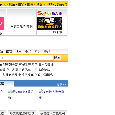
女人
-
视频
-
播客
-
邮件
-
博客
-
BBS
-
我说两句
网友自建DJ专辑
立即下载
版
闻
网页
博客
音乐
图片
说吧
长
邓玉娇失踪
朝鲜军事演习
日本兵赎罪
改温总讲话
夏日减肥秘方
日本瘦脸法
中共卧底结局
慈禧不快乐
侵略中国报告
更多>>
之谜
爆笑熊猫烧香语录
夜色撩人雪色斑斓