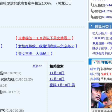
往哈尔滨的航班客座率接近100%。（黑龙江日
上证指数
(7744
苏醒吧
(41523)
贴图吧
(68789)
搜狐分类 |
更多>>
相关搜索
·
听评书
|
郭德纲
高
11月10日
(01/10 09:59)
·
听小说
|
鬼吹灯1
12月10日
员实施劫机
·
共享区
|
手机病
(01/10 22:25)
魔羯 1月10日 男
18:05)
纽
(01/10 17:33)
宾客
(01/10 02:28)
揭田壮壮徐帆