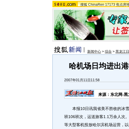
搜狐
ChinaRen
17173
焦点房
新闻中心
>
综合
>
黑龙江
哈机场日均进出港
2007年01月11日11:58
来源：东北网-黑
本报10日讯我省美不胜收的冰雪
班106班次，运送旅客1.1万余人次
等大型客机投放哈尔滨机场运营，以