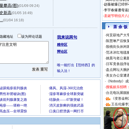
·
赵薇被爆已经怀
攀高(图)
(01/09 09:24)
·
李宇春爆遭母逼
史新高
(01/05 16:49)
·
圣诞节明信片八
.
(01/04 16:18)
茶 余 饭
·
何炅获地产大亨
隐藏地址
设为辩论话题
我来说两句
·
陈慧琳产后恢复
精华区
·
殷桃街头休闲装
辩论区
·
范冰冰红地毯
·
姚晨与老公素
·
日军竟拿战俘
唯一能打出【范特西】的
·
盘点网坛大腕
输入法！
·
美女办公室遭
·
《Nobody》
·
搜狐娱乐招聘
·
台北电玩展靓丽S
·
《变形金刚
·
王岳伦爆李