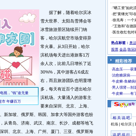
·
“晒工资”如此
据了解，随着哈尔滨冰
·
把“黄继光”印
·
徐兆寿：一个
雪大世界、太阳岛雪博会等
·
“王致和”在德
冰雪旅游景区陆续开门纳
·
医生收红包对
客，哈尔滨航空市场变得异
热点标签：
奥
常火暴。从3日开始，哈尔
股票
金晶
陈冠
滨机场每天进出港旅客1万
精彩推荐
余人次，比前几日增长了近
30%%，其中游客占6成左
右，而且旅游团队也明显增
多，每天有近百个进出哈尔
滨机场。大量涌入的游客主
要来自深圳、北京、上海、
、新加坡、俄罗斯、韩国、加拿大等国外游客也纷
相 关 说 吧
，从青岛、济南、武汉、南京、长沙、成都等地飞
机场
|
哈尔滨
|
从深圳、北京、上海、广州、厦门、三亚、俄罗斯海
说 吧 排 行