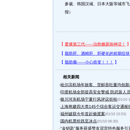
参崴、韩国汉城、日本大阪等城市飞
报）
相关新闻
·
哈尔滨机场年旅客、货邮吞吐量均创新
·
印度机场全部提高安全警戒 防武装人
·
银川河东机场宁夏行风评议折桂
(01/10 
·
上海将建四大类145个综合客运交通枢
·
福州破获今年首起偷渡案
(01/10 15:53)
·
国内机票价跌至冰点
(01/10 06:30)
·
“金钥匙”服务获盛赞友谊宫特色服务引