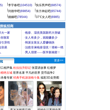
5)
李宇春吧
(104510)
快乐男声吧
(68574)
刘德华吧
(69854)
东方神起吧
(65744)
婚姻吧
(78544)
37℃女人吧
(6985)
 搜狐招商
更多>>
对口相声集
杜拉拉升职记
张震讲故事
红楼梦
-精绝古城
世界名著
平凡的世界
货币战争2
毒杀毒专家
经典手机游游格斗集
福彩3D走势图
情史
李冰冰被爆已婚
揭秘生父离婚内幕