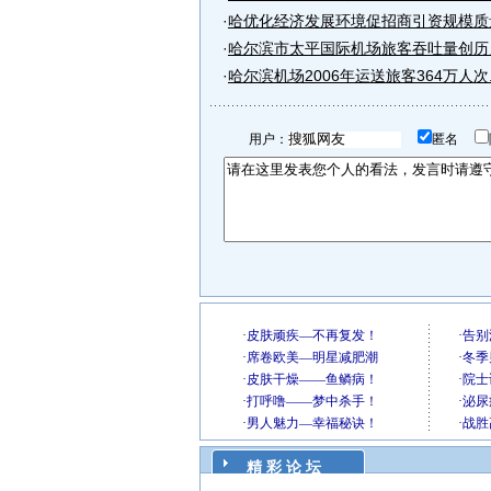
·
哈优化经济发展环境促招商引资规模质量
·
哈尔滨市太平国际机场旅客吞吐量创历
·
哈尔滨机场2006年运送旅客364万人次..
用户：
匿名
精 彩 论 坛