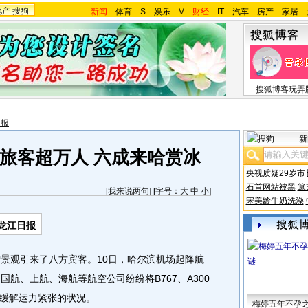
地产
搜狗
新闻
-
体育
-
S
-
娱乐
-
V
-
财经
-
IT
-
汽车
-
房产
-
家居
-
搜狐博客玩弄
日报
新
旅客超万人 六成来哈赏冰
央视质疑29岁市
石首网站被黑
篡
[
我来说两句
] [字号：
大
中
小
]
宋美龄牛奶洗澡
龙江日报
景观引来了八方宾客。10日，哈尔滨机场起降航
。国航、上航、海航等航空公司纷纷将B767、A300
缓解运力紧张的状况。
梅婷五年不孕