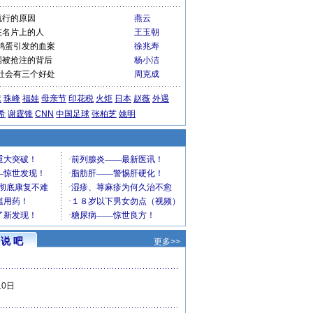
流行的原因
燕云
在名片上的人
王玉朝
鸡蛋引发的血案
徐兆寿
国被抢注的背后
杨小洁
社会有三个好处
周克成
运
珠峰
福娃
母亲节
印花税
火炬
日本
赵薇
外遇
希
谢霆锋
CNN
中国足球
张柏芝
姚明
说 吧
更多>>
10日