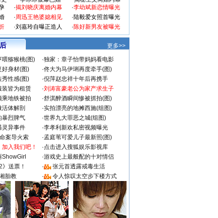
孕
·
揭刘晓庆离婚内幕
·
李幼斌新恋情曝光
婚
·
周迅王艳婆媳相见
·
陆毅爱女照首曝光
折
·
刘嘉玲自曝正造人
·
陈好新男友被曝光
 后
更多>>
喂猕猴桃(图)
·
独家：章子怡带妈妈看电影
好身材(图)
·
佟大为马伊琍再度牵手(图)
秀性感(图)
·
倪萍赵忠祥十年后再携手
服装皆为租赁
·
刘涛富豪老公为家产求生子
颜乘地铁被拍
·
舒淇醉酒瞬间惨被抓拍(图)
做活体解剖
·
实拍漂亮的地摊西施(组图)
的暴烈脾气
·
世界九大罪恶之城(组图)
遇灵异事件
·
李孝利新欢私密视频曝光
成命案导火索
·
孟庭苇可爱儿子最新照(图)
：加入我们吧！
·
点击进入搜狐娱乐影视库
howGirl
·
游戏史上最般配的十对情侣
2》送票！
·
张元首透露戒毒生活
湘胎教
·
令人惊叹太空步下楼方式