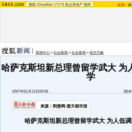
搜狐
ChinaRen
17173
焦点房地产
搜狗
新闻
-
体
新闻中心
>
社会新闻
>
社会要闻
>
世态万象
哈萨克斯坦新总理曾留学武大 为
学
2007年01月12日09:56
[
我来
来源：荆楚网-楚天都市报
哈萨克斯坦新总理曾留学武大 为人低调