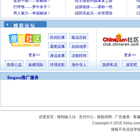
精 彩 论 坛
民间纪事
狐说百姓
看图说事
自由地带
更多>>
更多>>
身边故事
法制经纬
慈善公益
纵横国际
环球掠影
海外华人
隐密私语
搞笑吧
Sogou推广服务
设置首页
-
搜狗输入法
-
支付中心
-
搜狐招聘
-
广告服务
-
客
Copyright
©
2016 Sohu.com 
搜狐不良信息举