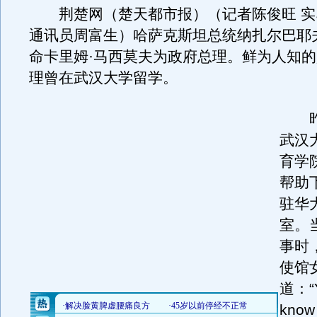
荆楚网（楚天都市报）（记者陈俊旺 实
通讯员周富生）哈萨克斯坦总统纳扎尔巴耶
命卡里姆·马西莫夫为政府总理。鲜为人知
理曾在武汉大学留学。
昨
武汉
育学
帮助
驻华
室。
事时
使馆
道：“
kno