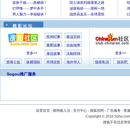
精 彩 论 坛
民间纪事
狐说百姓
看图说事
自由地带
更多>>
更多>>
身边故事
法制经纬
慈善公益
纵横国际
环球掠影
海外华人
隐密私语
搞笑吧
Sogou推广服务
设置首页
-
搜狗输入法
-
支付中心
-
搜狐招聘
-
广告服务
-
客
Copyright
©
2016 Sohu.com 
搜狐不良信息举