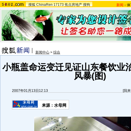
搜狐
ChinaRen
17173
焦点房地产
搜狗
新闻
-
体
新闻中心
>
综合
小瓶盖命运变迁见证山东餐饮业
风暴(图)
2007年01月13日12:13
[
我来
来源：水母网