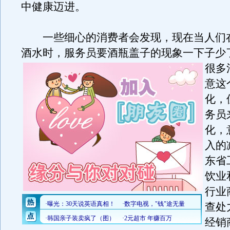
中健康迈进。
一些细心的消费者会发现，现在当人们
酒水时，服务员要酒瓶盖子的现象一下子少
很多
意这
化，
务员
化，
入的
东省
饮业
行业
查处
经销