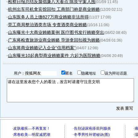
·
检察日报总结反腐倡廉八大看点:陈良宇案入围
(01/09 11:45)
·
杭州出车司机拿宾馆回扣 工商部门称是商业贿赂
(12/20 02:11)
·
山东医务人员上缴827万商业贿赂非法所得
(11/27 17:08)
·
莞工商局整治酒类市场 专查酒类商业贿赂
(10/16 11:06)
·
山东曝光十大商业贿赂案例 医疗图书发行贿赂突出
(08/02 08:40)
·
广东将检查旅游业商业贿赂 导游拿回扣视为贿赂
(04/28 01:36)
·
山东将商业贿赂记入企业“信用档案”
(04/07 12:08)
·
山东曝光10起典型商业贿赂案件 六起为医院贿赂
(04/06 20:49)
用户：
匿名
隐藏地址
设为辩论话题