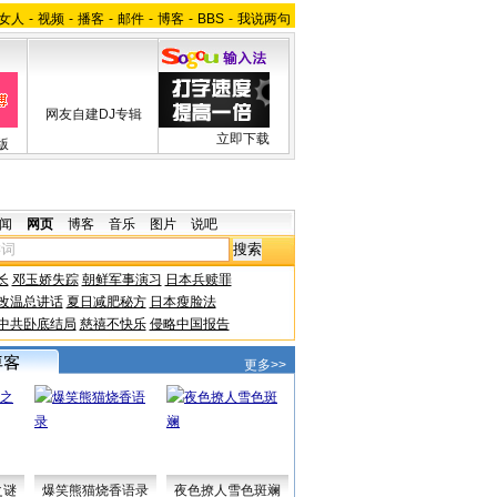
女人
-
视频
-
播客
-
邮件
-
博客
-
BBS
-
我说两句
网友自建DJ专辑
立即下载
版
闻
网页
博客
音乐
图片
说吧
长
邓玉娇失踪
朝鲜军事演习
日本兵赎罪
改温总讲话
夏日减肥秘方
日本瘦脸法
中共卧底结局
慈禧不快乐
侵略中国报告
更多>>
之谜
爆笑熊猫烧香语录
夜色撩人雪色斑斓