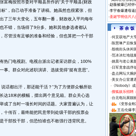
张富梅按照市委对平顺县所作的“关于平顺县(财政
·
赵薇被爆已经怀
目标”，自己动手准备了讲稿。她虽然也很紧张，但
·
李宇春爆遭母逼
·
圣诞节明信片八
出了三年大变化，五年翻一番，财政收入平均每年
映也不错，当场得了9分多。她和其他参选者都认
茶 余 饭
，尽管没有足够的准备和经验，但也算把一个干部
·
何炅获地产大亨
·
陈慧琳产后恢复
·
殷桃街头休闲装
·
范冰冰红地毯
热门电视剧。电视台派出记者采访群众，100%
·
姚晨与老公素
·
日军竟拿战俘
一事。群众对此述职演讲、选拔觉得“挺有意思”。
·
盘点网坛大腕
·
美女办公室遭
·
《Nobody》
说话都出汗，那还能干活？”为了方便群众畅所欲
·
搜狐娱乐招聘
长达18米的横幅，摆出两个意见箱。群众关心选
·
台北电玩展靓丽S
举成了当时一项长时间的话题。大家普遍认为，让
·
《变形金刚
·
王岳伦爆李
，十传百，最终能把民意带到处级干部的投票会
是干部投干部，但恐怕谁也不敢强行违背民意。