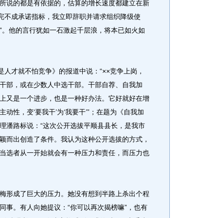
所说的都是有依据的，估算的增长速度都建立在新
果完不成承诺指标，我立即辞职并请求组织降级使
”。他的言行犹如一石激起千层浪，将本已如火如
人才就不怕竞争》的报道中说：“××竞争上岗，
干部，或在少数人中选干部。干部自荐、自我加
上又是一个进步，也是一种好办法。它好就好在增
动性，变‘要我干’为‘我要干’”；在题为《自我加
理潘路标说：“这次公开选拔平顺县县长，是我市
颖而出创造了条件。我认为这种公开选拔的方式，
当选者从一开始就会有一种压力和责任，而压力也
形成了巨大的压力。她没有想到半路上杀出个程
同事。有人向她提议：“你可以再次揭榜嘛”，也有