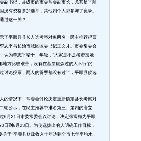
委副书记，县级市的市委常委副市长，尤其是平顺
因没有资格参加选举，其他四个人都参与了竞争。
通过这一关？
公示了平顺县县长人选考察对象两名：民主推荐得票
李志平与长治市城区区委书记王文才。市委常委会
，认为李志平精干、年轻，“大家是不是考虑投她
们那地方比较艰苦，没有在基层锻炼过的人不行”的
过讨论投票，两人的得票都没有过半，平顺县候选
的情况下，常委会讨论决定重新确定县长考察对
部第二轮公示，在民主推荐中排名第三、第四的唐立
过6月21日市委常委会议讨论，决定张富梅为平顺
月20日到6月23日。为使选拔出的人明确工作目标，
市委关于“平顺县财政收入十年达到全市七年平均水