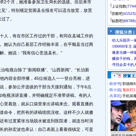
求2个月，她准备参加卫生局长的选拔。但后来市
上证指数
(7744
意见”，特别规定贫困县去报名可以适当放宽，放宽
苏醒吧
(41523)
关过了。
贴图吧
(68789)
搜狐分类 |
人，有在市区工作过的干部，有同在县城工作的
。她认为自己基层工作经验丰富，在平顺县当过两
解。她说：“我有信心竞选县长。”
电视台除了“新闻联播”、“山西新闻”、“长治新
其他内容全部停播，45位候选人一一登台亮相，进
·
听评书
|
郭德纲
说，参加公开选拔的干部当天接到通知，下午6点
·
听小说
|
鬼吹灯1
加电视演讲直播，并明确规定不准带讲稿。有的人
·
共享区
|
手机病
心里着急，就从口袋里拿出讲稿来念。观看直播的
道命令，把所有的讲稿统统没收。这样不少人就傻
还有过度紧张当场脱水被送到医院者，就连当时演
长的孙宏波也承认：自己表面上看着很镇定，可是
揭田壮壮徐帆