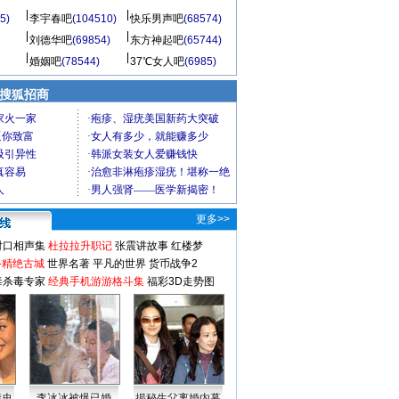
5)
李宇春吧
(104510)
快乐男声吧
(68574)
刘德华吧
(69854)
东方神起吧
(65744)
婚姻吧
(78544)
37℃女人吧
(6985)
 搜狐招商
更多>>
对口相声集
杜拉拉升职记
张震讲故事
红楼梦
-精绝古城
世界名著
平凡的世界
货币战争2
毒杀毒专家
经典手机游游格斗集
福彩3D走势图
情史
李冰冰被爆已婚
揭秘生父离婚内幕