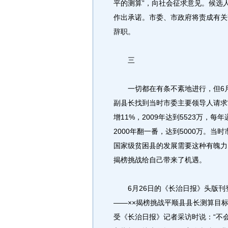
平的测算”，向社会征求意见。候选
作出承诺。市委、市政府将责成有关
辞职。
三
一切都在有条不紊地进行，但6月
副县长找到当时市委主要领导人请求
增11%，2009年达到5523万，每
2000年翻一番，达到5000万。
国家级贫困县的发展需要这种有魄力、
揭榜挑战给自己带来了机遇。
6月26日的《长治日报》头版刊
——××揭榜挑战平顺县县长测算目
受《长治日报》记者采访时说：“不