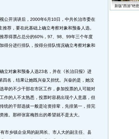
新版“西游”绝
开演讲后，2000年6月10日，中共长治市委在
民主推荐，要在此基础上确立考察对象和预备人选。
荐得票占总分的60%，97、98、99年三个年度
相加得分进行排队，按得分排队情况确立考察对象和
立对象和预备人选23名，并在《长治日报》进
列第四名，结果让她既兴奋又担忧。兴奋的是，她没
选举的不少干部在市区工作，参加投票的人可能对
工作的人不太熟悉，投票时容易出现个人意愿，但
传统的干部选拔一般是论资排辈，先排第一，排完
类推。那样张富梅胜出的希望就不是太大。
有市乡镇企业局的副局长、市人大的副主任、县