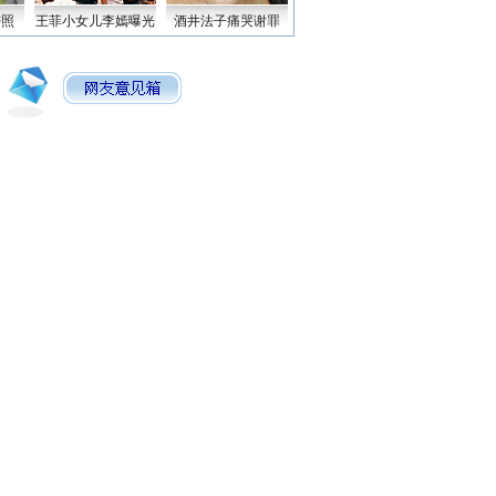
密照
王菲小女儿李嫣曝光
酒井法子痛哭谢罪