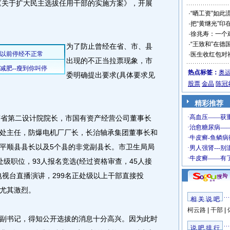
《关于扩大民主选拔任用干部的实施方案》，开展
·
“晒工资”如此
·
把“黄继光”印
·
徐兆寿：一个
·
“王致和”在德
为了防止曾经在省、市、县
·
医生收红包对
出现的不正当拉票现象，市
热点标签：
奥
委明确提出要求(具体要求见
股票
金晶
陈冠
精彩推荐
省第二设计院院长，市国有资产经营公司董事长
处主任，防爆电机厂厂长，长治轴承集团董事长和
平顺县县长以及5个县的非党副县长。市卫生局局
级职位，93人报名竞选(经过资格审查，45人接
电视台直播演讲，299名正处级以上干部直接投
尤其激烈。
相 关 说 吧
柯云路
|
干部
|
书记，得知公开选拔的消息十分高兴。因为此时
说 吧 排 行