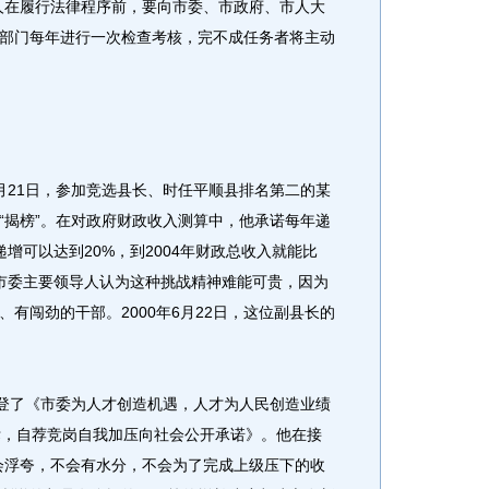
人在履行法律程序前，要向市委、市政府、市人大
部门每年进行一次检查考核，完不成任务者将主动
21日，参加竞选县长、时任平顺县排名第二的某
“揭榜”。在对政府财政收入测算中，他承诺每年递
年递增可以达到20%，到2004年财政总收入就能比
当时市委主要领导人认为这种挑战精神难能可贵，因为
有闯劲的干部。2000年6月22日，这位副县长的
登了《市委为人才创造机遇，人才为人民创造业绩
标，自荐竞岗自我加压向社会公开承诺》。他在接
会浮夸，不会有水分，不会为了完成上级压下的收