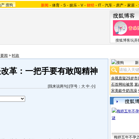
地产
搜狗
新闻
-
体育
-
S
-
娱乐
-
V
-
财经
-
IT
-
汽车
-
房产
-
家居
-
搜狐博客玩弄
内要闻
>
时政
新
谈改革：一把手要有敢闯精神
央视质疑29岁市
石首网站被黑
篡
[
我来说两句
] [字号：
大
中
小
]
宋美龄牛奶洗澡
梅婷五年不孕