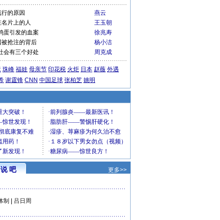
流行的原因
燕云
在名片上的人
王玉朝
鸡蛋引发的血案
徐兆寿
国被抢注的背后
杨小洁
社会有三个好处
周克成
运
珠峰
福娃
母亲节
印花税
火炬
日本
赵薇
外遇
希
谢霆锋
CNN
中国足球
张柏芝
姚明
说 吧
更多>>
体制
|
吕日周