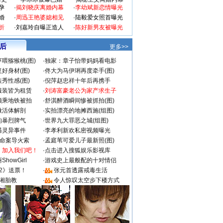
孕
·
揭刘晓庆离婚内幕
·
李幼斌新恋情曝光
婚
·
周迅王艳婆媳相见
·
陆毅爱女照首曝光
折
·
刘嘉玲自曝正造人
·
陈好新男友被曝光
 后
更多>>
喂猕猴桃(图)
·
独家：章子怡带妈妈看电影
好身材(图)
·
佟大为马伊琍再度牵手(图)
秀性感(图)
·
倪萍赵忠祥十年后再携手
服装皆为租赁
·
刘涛富豪老公为家产求生子
颜乘地铁被拍
·
舒淇醉酒瞬间惨被抓拍(图)
做活体解剖
·
实拍漂亮的地摊西施(组图)
的暴烈脾气
·
世界九大罪恶之城(组图)
遇灵异事件
·
李孝利新欢私密视频曝光
成命案导火索
·
孟庭苇可爱儿子最新照(图)
：加入我们吧！
·
点击进入搜狐娱乐影视库
howGirl
·
游戏史上最般配的十对情侣
2》送票！
·
张元首透露戒毒生活
湘胎教
·
令人惊叹太空步下楼方式