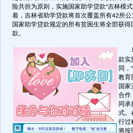
险共担为原则，实施国家助学贷款“吉林模式
着，吉林省助学贷款将首次覆盖所有42所公
国家助学贷款规定的所有贫困生将全部获得
款。
与
款实
同，
教育
国家
合作
同承
式。
行过
将按