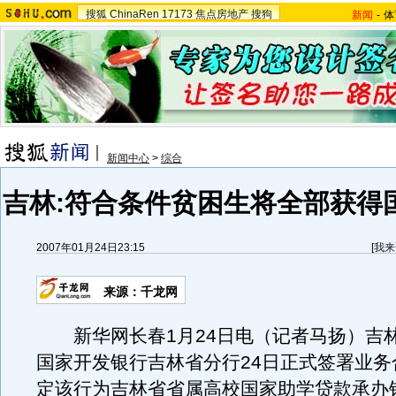
搜狐
ChinaRen
17173
焦点房地产
搜狗
新闻
-
体
新闻中心
>
综合
吉林:符合条件贫困生将全部获得
2007年01月24日23:15
[
我来
来源：千龙网
新华网长春1月24日电（记者马扬）吉
国家开发银行吉林省分行24日正式签署业务
定该行为吉林省省属高校国家助学贷款承办