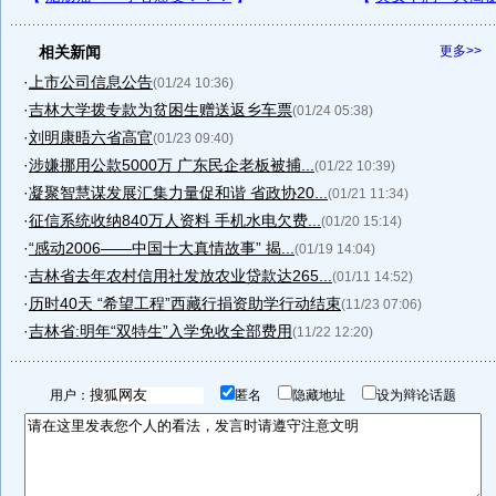
相关新闻
更多>>
·
上市公司信息公告
(01/24 10:36)
·
吉林大学拨专款为贫困生赠送返乡车票
(01/24 05:38)
·
刘明康晤六省高官
(01/23 09:40)
·
涉嫌挪用公款5000万 广东民企老板被捕...
(01/22 10:39)
·
凝聚智慧谋发展汇集力量促和谐 省政协20...
(01/21 11:34)
·
征信系统收纳840万人资料 手机水电欠费...
(01/20 15:14)
·
“感动2006——中国十大真情故事” 揭...
(01/19 14:04)
·
吉林省去年农村信用社发放农业贷款达265...
(01/11 14:52)
·
历时40天 “希望工程”西藏行捐资助学行动结束
(11/23 07:06)
·
吉林省:明年“双特生”入学免收全部费用
(11/22 12:20)
用户：
匿名
隐藏地址
设为辩论话题