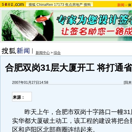
搜狐
ChinaRen
17173
焦点房地产
搜狗
新闻
-
体
新闻中心
>
综合
合肥双岗31层大厦开工 将打通
2007年01月27日14:58
[
我来
来源：
昨天上午，合肥市双岗十字路口一幢31
实华都大厦破土动工，该工程的建设将把合
区和庐阳区北部商圈连结起来。