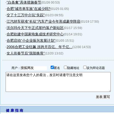
·
“白条禽”具体措施春节
(01/26 00:53)
·
合肥“城市单车族”在减少吗?
(01/25 01:05)
·
交了十三万中介玩“失踪”
(01/23 09:55)
·
江汽轿车获准“长征”汽车产业今年形成豪华阵容
(01/19 17:50)
·
沃尔玛今天下午正式签约落户新站区
(01/17 15:59)
·
合肥欲建中国家电集成技术研究中心
(01/14 19:01)
·
合肥启动“小企业振兴发展计划”
(01/05 15:51)
·
2006合肥工业狂飙 连跨月百亿、年千亿...
(12/30 14:53)
·
女人街春节后“脱胎换骨”
(12/20 13:02)
用户：
匿名
隐藏地址
设为辩论话题
健 康 指 南