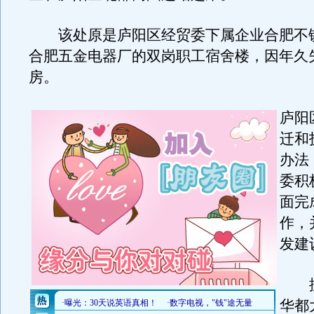
该处原是庐阳区经贸委下属企业合肥不
合肥五金电器厂的双岗职工宿舍楼，因年久
房。
庐阳
迁和
办法
委积
面完
作，
发建
据
华都