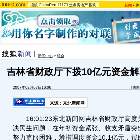
搜狐
ChinaRen
17173
焦点房地产
搜狗
新闻
-
体
新闻中心
>
综合
吉林省财政厅下拨10亿元资金
2007年02月07日16:06
[
我来
来源：东北新闻网
16:01:23东北新闻网吉林省财政厅高
决民生问题，在年初资金紧张、收支矛盾突
努力克服困难，筹措调度资金10.1亿元，