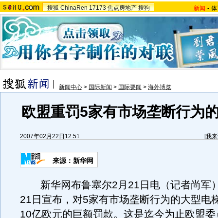
搜狐
ChinaRen
17173
焦点房地产
搜狗
新闻
-
体
新闻中心
>
国际新闻
>
国际要闻
>
海外博览
欧盟重罚5家有市场垄断行为
2007年02月22日12:51
[
我来
来源：新华网
新华网布鲁塞尔2月21日电（记者尚军
21日宣布，对5家有市场垄断行为的大型电
10亿欧元的巨额罚款。这是迄今为止欧盟委