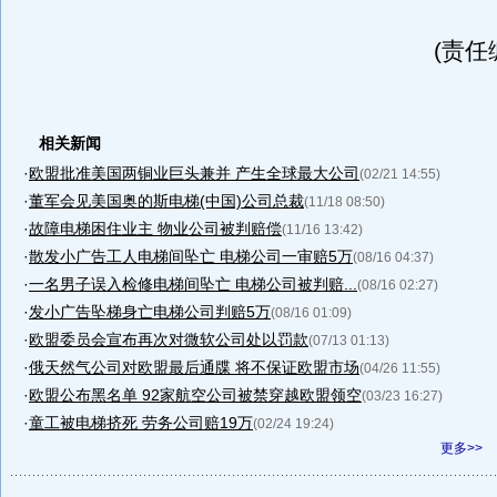
(责任
相关新闻
·
欧盟批准美国两铜业巨头兼并 产生全球最大公司
(02/21 14:55)
·
董军会见美国奥的斯电梯(中国)公司总裁
(11/18 08:50)
·
故障电梯困住业主 物业公司被判赔偿
(11/16 13:42)
·
散发小广告工人电梯间坠亡 电梯公司一审赔5万
(08/16 04:37)
·
一名男子误入检修电梯间坠亡 电梯公司被判赔...
(08/16 02:27)
·
发小广告坠梯身亡电梯公司判赔5万
(08/16 01:09)
·
欧盟委员会宣布再次对微软公司处以罚款
(07/13 01:13)
·
俄天然气公司对欧盟最后通牒 将不保证欧盟市场
(04/26 11:55)
·
欧盟公布黑名单 92家航空公司被禁穿越欧盟领空
(03/23 16:27)
·
童工被电梯挤死 劳务公司赔19万
(02/24 19:24)
更多>>