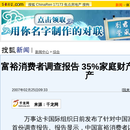
搜狐
ChinaRen
17173
焦点房地产
搜狗
新闻
-
体
新闻中心
>
综合
富裕消费者调查报告 35%家庭财
产
2007年02月25日09:33
[
我来
来源：千龙网
万事达卡国际组织日前发布了针对中国
首份调查报告。报告显示，中国富裕消费者