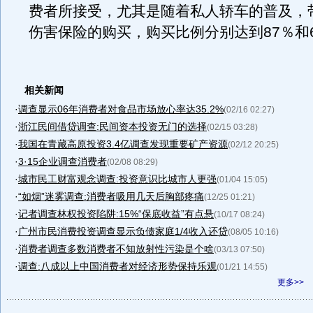
费者所接受，尤其是随着私人轿车的普及，
伤害保险的购买，购买比例分别达到87％和
相关新闻
·
调查显示06年消费者对食品市场放心率达35.2%
(02/16 02:27)
·
浙江民间借贷调查:民间资本投资无门的选择
(02/15 03:28)
·
我国在青藏高原投资3.4亿调查发现重要矿产资源
(02/12 20:25)
·
3·15企业调查消费者
(02/08 08:29)
·
城市民工财富观念调查:投资意识比城市人更强
(01/04 15:05)
·
“如烟”迷雾调查:消费者吸用几天后胸部疼痛
(12/25 01:21)
·
记者调查林权投资陷阱:15%“保底收益”有点悬
(10/17 08:24)
·
广州市民消费投资调查显示负债家庭1/4收入还贷
(08/05 10:16)
·
消费者调查多数消费者不知放射性污染是个啥
(03/13 07:50)
·
调查:八成以上中国消费者对经济形势保持乐观
(01/21 14:55)
更多>>