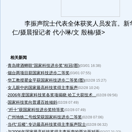
李振声院士代表全体获奖人员发言。新华
仁/摄晨报记者 代小琳/文 殷楠/摄>
相关新闻
·
青岛啤酒蝉联“国家科技进步奖”桂冠(图)
(03/01 16:38)
·
烟台两项目获国家科技进步二等奖
(03/01 07:55)
·
华工教授瞿金平获国家科技进步二等奖(图)
(02/28 15:27)
·
女儿眼中的国家最高科技奖得主李振声
(02/28 10:24)
·
2006年度国家科技奖各奖项揭晓 哈工大获技术...
(02/28 09:56)
·
国家科技奖向普通百姓倾斜
(02/28 07:49)
·
“歼十”获国家科技进步奖特等奖
(02/28 07:49)
·
广州地铁二号线荣获国家科技进步二等奖
(02/28 07:06)
·
当代“后稷”:专访最高科技奖得主李振声院士
(02/28 06:32)
·
与2006年国家最高科技奖得主李振声的两次面对面