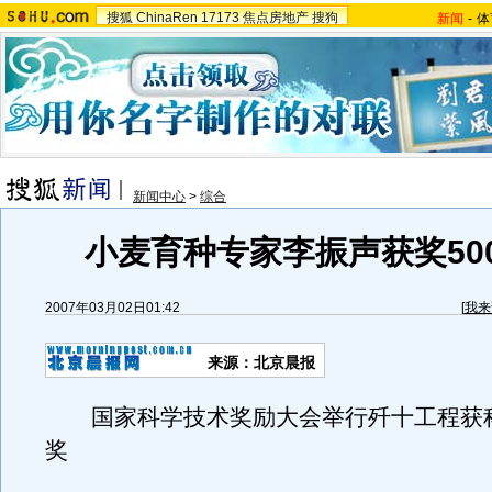
搜狐
ChinaRen
17173
焦点房地产
搜狗
新闻
-
体
新闻中心
>
综合
小麦育种专家李振声获奖500
2007年03月02日01:42
[
我来
来源：北京晨报
国家科学技术奖励大会举行歼十工程获
奖