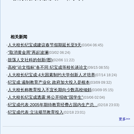
相关新闻
·
人大校长纪宝成建议春节假期延长至9天
(03/04 06:45)
·
“取消黄金周”再起波澜
(03/02 06:24)
·
鼓荡人文社科的创新(图)
(02/06 11:22)
·
高校“论文指标”各不同 纪宝成等校长谈论文
(09/15 08:55)
·
人大校长纪宝成:4大因素制约大学创新人才培养
(07/14 18:24)
·
纪宝成:遏制教育产业化 政府加大投入是根本
(03/09 09:32)
·
人大校长称教育投入不宜长期向少数高校倾斜
(03/09 05:15)
·
人大校长纪宝成透露:将公开招收“国学生”
(03/06 02:04)
·
纪宝成代表:2005年期待教育经费占国内生产总...
(02/18 23:03)
·
纪宝成代表:立法规范教育投入
(02/18 23:01)
更多>>