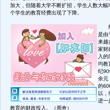
加大，但随着大学不断扩招，学生人数大幅
个学生的教育经费出现了下降。
纪
是由
来越
家财
入的
均教
纪90
余元
的6
以，
进一
教育的财政投入。（周奇）