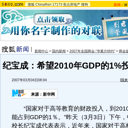
搜狐
ChinaRen
17173
焦点房地产
搜狗
新闻
-
体
新闻中心
>
国内新闻
>
2007年全国两会-“华素片特约”
>
两会
纪宝成：希望2010年GDP的1
2007年03月04日08:04
[
我来
来源：新华网
“国家对于高等教育的财政投入，到201
能占到GDP的1％。”昨天（3月3日）下午
校长纪宝成代表表示，近年来，国家对于高