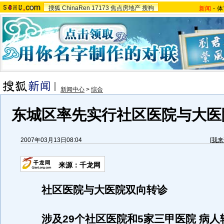
搜狐
ChinaRen
17173
焦点房地产
搜狗
新闻
-
体
新闻中心
>
综合
东城区率先实行社区医院与大医
2007年03月13日08:04
[
我来
来源：千龙网
社区医院与大医院双向转诊
涉及29个社区医院和5家三甲医院 病