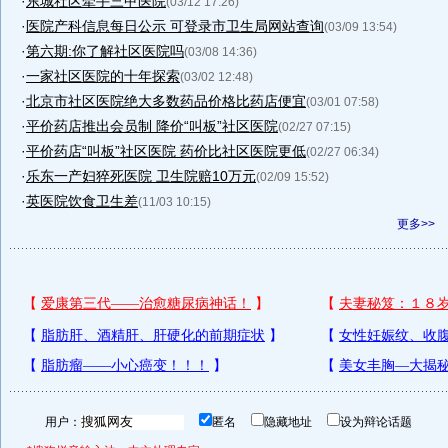
·
东城社区牵手三甲医院
(03/12 17:26)
·
医院产科信息每日公示 可登录市卫生局网站查询
(03/09 13:54)
·
第六期:你了解社区医院吗
(03/08 14:36)
·
一家社区医院的十年探索
(03/02 12:48)
·
北京市社区医院绝大多数药品价格比药店便宜
(03/01 07:58)
·
平价药店推出会员制 降价“叫板”社区医院
(02/27 07:15)
·
平价药店“叫板”社区医院 药价比社区医院更低
(02/27 06:34)
·
乐东一产妇猝死医院 卫生院赔10万元
(02/09 15:52)
·
英医院饮食卫生差
(11/03 10:15)
更多>>
用户：
匿名
隐藏地址
设为辩论话题