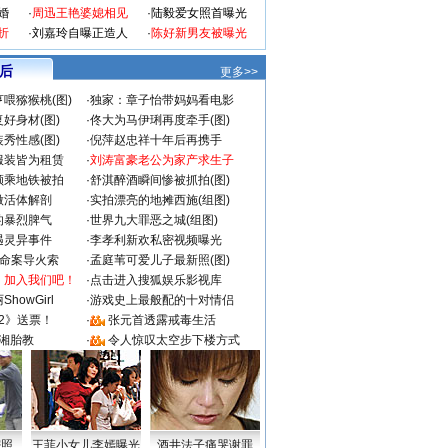
婚
·
周迅王艳婆媳相见
·
陆毅爱女照首曝光
折
·
刘嘉玲自曝正造人
·
陈好新男友被曝光
 后
更多>>
喂猕猴桃(图)
·
独家：章子怡带妈妈看电影
好身材(图)
·
佟大为马伊琍再度牵手(图)
秀性感(图)
·
倪萍赵忠祥十年后再携手
服装皆为租赁
·
刘涛富豪老公为家产求生子
颜乘地铁被拍
·
舒淇醉酒瞬间惨被抓拍(图)
做活体解剖
·
实拍漂亮的地摊西施(组图)
的暴烈脾气
·
世界九大罪恶之城(组图)
遇灵异事件
·
李孝利新欢私密视频曝光
成命案导火索
·
孟庭苇可爱儿子最新照(图)
：加入我们吧！
·
点击进入搜狐娱乐影视库
howGirl
·
游戏史上最般配的十对情侣
2》送票！
·
张元首透露戒毒生活
湘胎教
·
令人惊叹太空步下楼方式
密照
王菲小女儿李嫣曝光
酒井法子痛哭谢罪