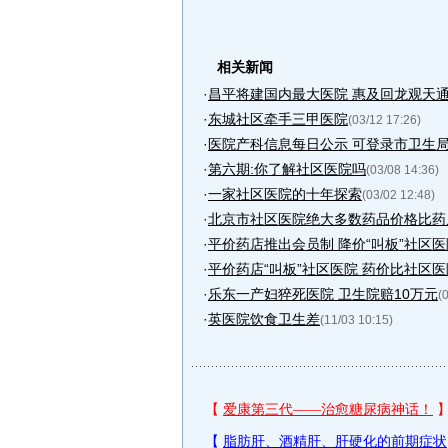
相关新闻
·
昌平将建国内最大医院 惠及回龙观天
·
东城社区牵手三甲医院
(03/12 17:26)
·
医院产科信息每日公示 可登录市卫生
·
第六期:你了解社区医院吗
(03/08 14:36)
·
一家社区医院的十年探索
(03/02 12:48)
·
北京市社区医院绝大多数药品价格比药
·
平价药店推出会员制 降价“叫板”社区医
·
平价药店“叫板”社区医院 药价比社区
·
乐东一产妇猝死医院 卫生院赔10万元
(
·
英医院饮食卫生差
(11/03 10:15)