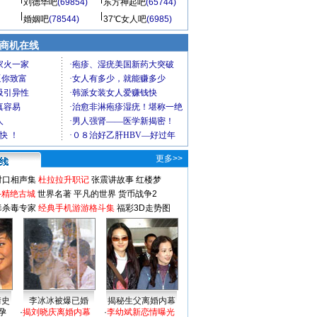
刘德华吧
(69854)
东方神起吧
(65744)
婚姻吧
(78544)
37℃女人吧
(6985)
商机在线
更多>>
对口相声集
杜拉拉升职记
张震讲故事
红楼梦
-精绝古城
世界名著
平凡的世界
货币战争2
毒杀毒专家
经典手机游游格斗集
福彩3D走势图
情史
李冰冰被爆已婚
揭秘生父离婚内幕
孕
·
揭刘晓庆离婚内幕
·
李幼斌新恋情曝光