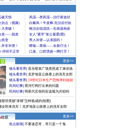
更多>>
镜头看世界
|
音乐喷泉广场竟然成了淋浴场
镜头看世界
|
克罗地亚公路赛上的洗车女郎
镜头看世界
|
19世纪日本生产恐怖孕妇娃娃
民间纪事
|
黑河打狗打出来的问题
民间纪事
|
明星代言假药应该视为共犯吗
聚会
秘那些美丽“床模”怎样炼成的(组图)
感女郎来洗车！克罗地亚公路赛上的洗车女郎
更多>>
焦点新闻
|
不要迷恋哥，哥只是一个鬼