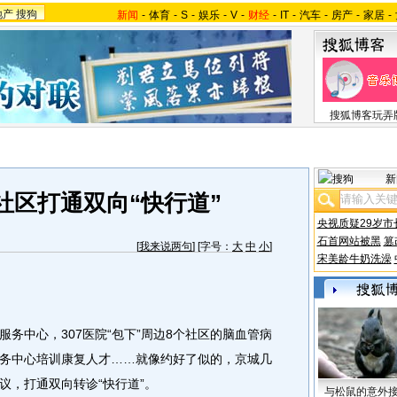
地产
搜狗
新闻
-
体育
-
S
-
娱乐
-
V
-
财经
-
IT
-
汽车
-
房产
-
家居
-
搜狐博客玩弄
新
社区打通双向“快行道”
央视质疑29岁市
石首网站被黑
篡
[
我来说两句
] [字号：
大
中
小
]
宋美龄牛奶洗澡
中心，307医院“包下”周边8个社区的脑血管病
务中心培训康复人才……就像约好了似的，京城几
议，打通双向转诊“快行道”。
与松鼠的意外