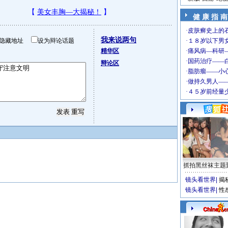
健 康 指 南
我来说两句
隐藏地址
设为辩论话题
精华区
辩论区
抓拍黑丝袜主题
镜头看世界
|
揭
镜头看世界
|
性