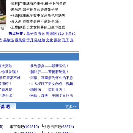
·
荣林
|
广州珠海桥事件:被推下的是谁
·
朱顺忠
|
如何把贪官关进笼子里
·
张原
|
杭州飙车案中父亲角色的缺失
·
蔡天新
|
奥数本身并不是坏事(图)
·
王攀
|
副县长之女施暴的卫生巾疑虑
车底
热点标签：
章子怡
春运
郭德纲
315
明星代
烈
吴敬琏
暴风雪
于丹
陈晓旭
文化
票价
孔子
房
说 吧
更多>>
5)
李宇春吧
(104510)
快乐男声吧
(68574)