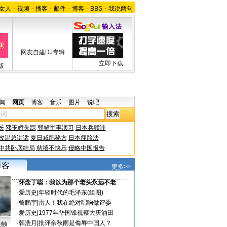
女人
-
视频
-
播客
-
邮件
-
博客
-
BBS
-
我说两句
网友自建DJ专辑
立即下载
版
闻
网页
博客
音乐
图片
说吧
长
邓玉娇失踪
朝鲜军事演习
日本兵赎罪
改温总讲话
夏日减肥秘方
日本瘦脸法
中共卧底结局
慈禧不快乐
侵略中国报告
更多>>
·
怀念丁聪：我以为那个老头永远不老
·
爱历史
|
年轻时代的毛泽东(组图)
·
曾鹏宇
|
雷人！我在绝对唱响做评委
·
爱历史
|
1977年华国锋视察大庆油田
·
韩浩月
|
批评余秋雨是侮辱中国人？
接触