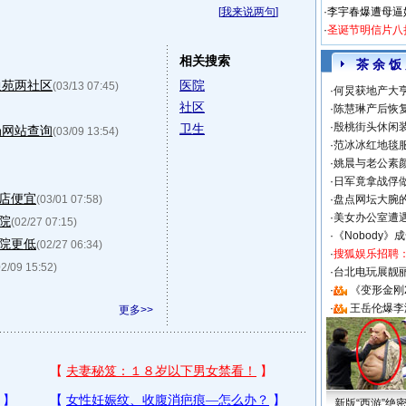
[
我来说两句
]
·
李宇春爆遭母逼
·
圣诞节明信片八
相关搜索
茶 余 饭
通苑两社区
医院
(03/13 07:45)
·
何炅获地产大亨
社区
·
陈慧琳产后恢复
·
殷桃街头休闲装
卫生
局网站查询
(03/09 13:54)
·
范冰冰红地毯
·
姚晨与老公素
·
日军竟拿战俘
店便宜
(03/01 07:58)
·
盘点网坛大腕
·
美女办公室遭
院
(02/27 07:15)
·
《Nobody》
医院更低
(02/27 06:34)
·
搜狐娱乐招聘
02/09 15:52)
·
台北电玩展靓丽S
·
《变形金刚
·
王岳伦爆李
更多>>
新版“西游”绝