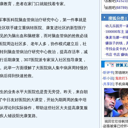
苏醒吧
(41523)
康教育，患者在家门口就能找着专家。
贴图吧
(68789)
搜狐分类
|
军事医科院脑血管病治疗研究中心，第一件事就是
社区联手建立重病转医院、康复进社区的新型医疗
见的为脑出血和脑梗塞，而对脑血管病的抢救必须
7医院周边社区多、老年人多，协作模式建立后，社
转到脑血管病治疗研究中心救治，提高存活率，减
行后期康复，307医院派专家深入社区指导康复，
。此举一方面缓解了大医院病人集中病床周转慢的
·
听评书
|
郭德纲
病后得到快速抢救。
·
听小说
|
鬼吹灯1
·
共享区
|
手机病
的业务水平大医院也是责无旁贷。昨天，来自朝
进了中日友好医院的大课堂，开始为期两周的集中培
从理论到实际操作，帮助这些社区大夫提高康复服
疾人铺设阳光康复路。
揭田壮壮徐帆
·
赵薇被爆已经怀