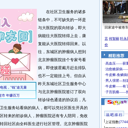
在社区卫生服务的诸多
链条中，不可缺失的一环是
与大医院的双向转诊，即大
回家途中被卷
病能往大医院转得上去，康
言
何智丽
叶永
复能从大医院转得回来。以
价
往，东城区的肿瘤病人想到
精彩推荐
北京肿瘤医院挂个专家号看
病，即使披星戴月赶去排队
也不一定能挂上号。但自从
昨天东城社区卫生服务中心
与北京肿瘤医院签订了双向
转诊绿色通道的协议后，凡
卫生服务站看病的病人，都可以凭社区医生开具的
说 吧 排 行
区转来的初诊病人，肿瘤医院还有专人陪同，免收
上证指数
(7744
转回社区由全科医生进行社区管理。北京肿瘤医院