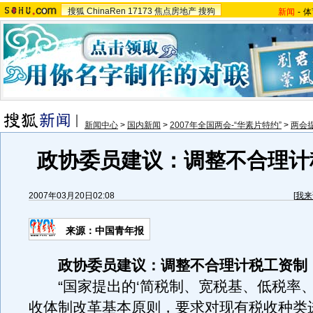
搜狐
ChinaRen
17173
焦点房地产
搜狗
新闻
-
体
新闻中心
>
国内新闻
>
2007年全国两会-“华素片特约”
>
两会
政协委员建议：调整不合理计
2007年03月20日02:08
[
我来
来源：中国青年报
政协委员建议：调整不合理计税工资制
“国家提出的‘简税制、宽税基、低税率、
收体制改革基本原则，要求对现有税收种类