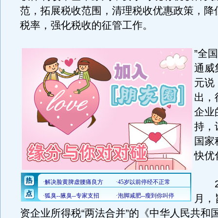
范，拓展税收范围，清理税收优惠政策，降
税率，强化税收的征管工作。
”全
通威
元说
出，
企业
持，
国家
快优
20
月，
资企业所得税“两法合并”的《中华人民共和