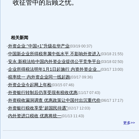
收征管中的后顾之忧。
相关新闻
·
外资企业:“中国+1”升级在华产业
(03/19 00:37)
·
中国新企业所得税率属中低水平 不影响外资进入
(03/18 21:55)
·
安永:新税法给中国内外资企业提供公平竞争平台
(03/18 02:50)
·
企业所得税法明年1月1日起施行 内资外资企业...
(03/17 13:00)
·
税率统一 内外资企业同一线起跑
(03/17 09:36)
·
外资企业今起网上年检
(03/15 07:46)
·
外资银行转制后仍享受现有税收优惠
(11/17 07:43)
·
外资税收漏洞调查 优惠政策让中国付出沉重代价
(06/17 17:17)
·
外资银行税收享受“超国民待遇”
(02/17 12:03)
·
内外资进口税收,优惠将统一
(01/13 11:43)
更多>>