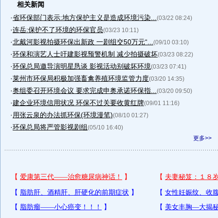
相关新闻
·
省环保部门表示:地方保护主义是造成环境污染...
(03/22 08:24)
·
连岳:保护不了环境的环保官员
(03/23 10:11)
·
北戴河影视拍摄环保出新政 一剧组交50万元“...
(09/10 03:10)
·
环保和演艺人士吁建影视预警机制 减少拍摄破坏
(03/23 08:22)
·
环保总局邀导演明星恳谈 影视活动别破坏环境
(03/23 07:41)
·
莱州市环保局积极加强畜禽养殖环境监管力度
(03/20 14:35)
·
奥组委召开环境会议 要求完成申奥承诺环保指...
(03/20 09:50)
·
建企业环境信用状况 环保不过关要收黄红牌
(09/01 11:16)
·
用张云泉的办法抓环保(环境漫笔)
(08/10 01:27)
·
环保总局将严管影视剧组
(05/10 16:40)
更多>>