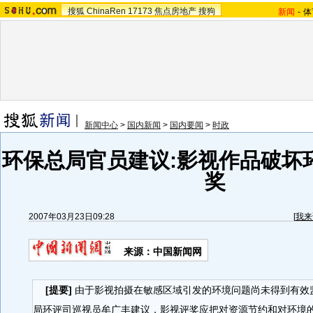
搜狐
ChinaRen
17173
焦点房地产
搜狗
新闻
-
体
新闻中心
>
国内新闻
>
国内要闻
>
时政
环保总局官员建议:影视作品破坏
奖
2007年03月23日09:28
[
我来
来源：中国新闻网
[提要]
由于影视拍摄在敏感区域引发的环境问题尚未得到有效
局环评司巡视员牟广丰建议，影视评奖应把对资源节约和对环境