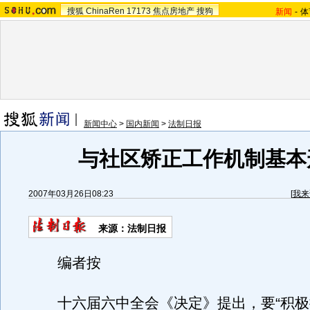
搜狐
ChinaRen
17173
焦点房地产
搜狗
新闻
-
体
新闻中心
>
国内新闻
>
法制日报
与社区矫正工作机制基本
2007年03月26日08:23
[
我来
来源：法制日报
编者按
十六届六中全会《决定》提出，要“积极