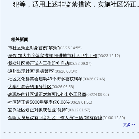
犯等，适用上述非监禁措施，实施社区矫正
相关新闻
·
市社区矫正对象首例“解矫”
(03/25 14:55)
·
吴仪:加大力度落实措施 推进城市社区卫生工作
(03/23 12:12)
·
我省社区矫正试点工作即将启动
(03/22 09:37)
·
通州出现社区“道德警察”
(03/26 08:04)
·
社区文化群英会启动43个街乡喜获钢琴
(03/26 07:46)
·
大学生签合约服务社区
(03/26 06:58)
·
表现好的社区矫正对象可以外出务工经商
(03/24 09:05)
·
社区矫正逾5000重犯率仅0.08%
(03/19 01:51)
·
宜兴社区矫正对象获创业“优待”
(03/12 01:57)
·
旁听人员建议有回音社区工作人员“三险”将有保障
(01/30 12:39)
更多>>