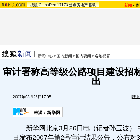
搜狐
ChinaRen
17173
焦点房地产
搜狗
新闻
-
体
新闻中心
>
国内新闻
>
国内要闻
>
各地视窗
审计署称高等级公路项目建设招
出
2007年03月26日17:05
[
我来
来源：新华网
新华网北京3月26日电（记者孙玉波） 中
日发布2007年第2号审计结果公告，公布对