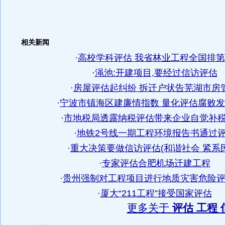
相关新闻
·
高校学科评估 我省林业工程全国排
·
渑池:开建项目,要经过信访评估
·
房屋评估起纠纷 拆迁户状告芜湖市房
·
宁波市镇海区建廉情指数 量化评估腐败
·
市地税局透露纳税评估带来企业自觉补税9
·
地铁2号线一期工程环境报告书通过
·
重大决策要做信访评估(和谐社会 紧系
·
专家评估合肥机场迁建工程
·
贵州强制对工程项目进行地质灾害危险评估
·
厦大“211工程”接受国家评估
更多关于
评估 工程 