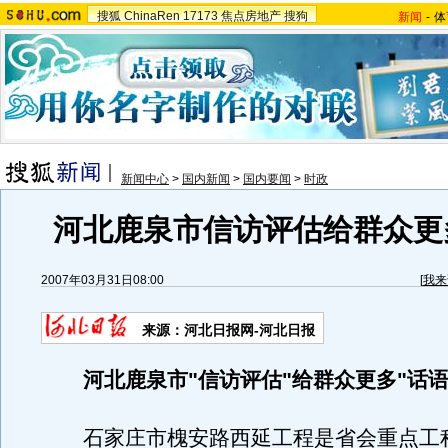
搜狐
ChinaRen
17173
焦点房地产
搜狗
新闻
-
体
新闻中心
>
国内新闻
>
国内要闻
>
时政
河北鹿泉市信访评估给群众更
2007年03月31日08:00
[
我来
来源：河北日报网-河北日报
河北鹿泉市"信访评估"给群众更多"话语
石家庄市槐安路西延工程是省会重点工