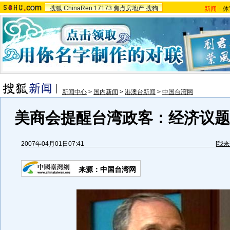
搜狐
ChinaRen
17173
焦点房地产
搜狗
新闻
-
体
新闻中心
>
国内新闻
>
港澳台新闻
>
中国台湾网
美商会提醒台湾政客：经济议题最
2007年04月01日07:41
[
我来
来源：中国台湾网