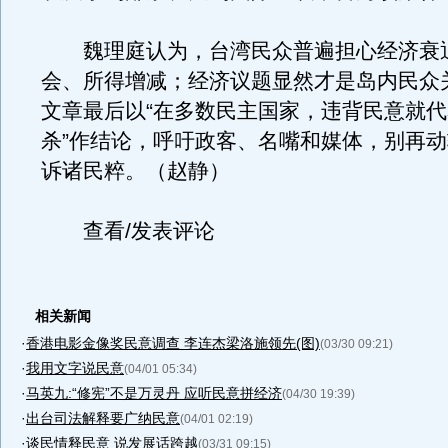
魏理庭认为，台湾民众普遍担心经济衰
会、所得增减；经济议题显然才是岛内民众
文章最后以“在多数民主国家，违背民意就
杀”作结论，呼吁政客、名嘴和媒体，别再
诉诸民粹。（赵静）
查看/发表评论
相关新闻
·
香港电影金像奖民意调查 李连杰梁洛施领先(图)
(03/30 09:21)
·
我用文字说民意
(04/01 05:34)
·
马英九:“修宪”不是万灵丹 应听民意拼经济
(04/30 19:39)
·
出台司法解释要广纳民意
(04/01 02:19)
·
谈民情释民意 说发展话跨越
(03/31 09:15)