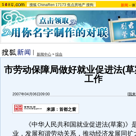
搜狐
ChinaRen
17173
焦点房地产
搜狗
新闻
-
体
新闻中心
>
综合
市劳动保障局做好就业促进法(草
工作
2007年04月06日09:00
[
我来
来源：首都之窗
《中华人民共和国就业促进法(草案)》
业，发展和谐劳动关系，推动经济发展同扩