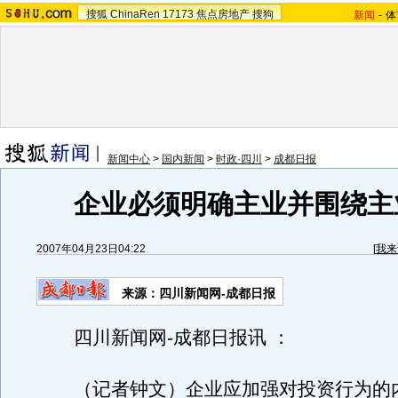
搜狐
ChinaRen
17173
焦点房地产
搜狗
新闻
-
体
新闻中心
>
国内新闻
>
时政·四川
>
成都日报
企业必须明确主业并围绕主
2007年04月23日04:22
[
我来
来源：四川新闻网-成都日报
四川新闻网-成都日报讯 ：
（记者钟文）企业应加强对投资行为的