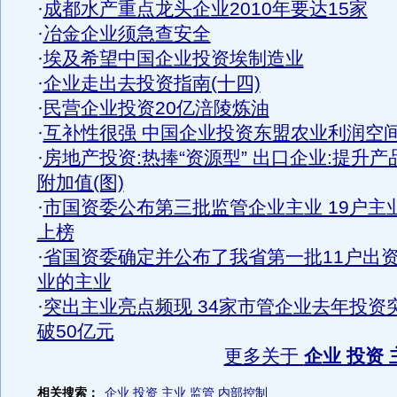
·
成都水产重点龙头企业2010年要达15家
·
冶金企业须急查安全
·
埃及希望中国企业投资埃制造业
·
企业走出去投资指南(十四)
·
民营企业投资20亿涪陵炼油
·
互补性很强 中国企业投资东盟农业利润空
·
房地产投资:热捧“资源型” 出口企业:提升产
附加值(图)
·
市国资委公布第三批监管企业主业 19户主
上榜
·
省国资委确定并公布了我省第一批11户出
业的主业
·
突出主业亮点频现 34家市管企业去年投资
破50亿元
更多关于
企业 投资 
相关搜索：
企业
投资
主业
监管
内部控制