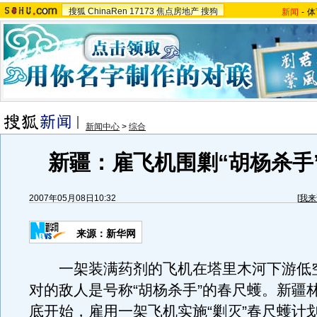
搜狐
ChinaRen
17173
焦点房地产
搜狗
新闻
-
体
新闻中心
>
综合
新疆：雇飞机围剿“胡杨杀手
2007年05月08日10:32
[
我来
来源：新华网
一架装满药剂的飞机在塔里木河下游低
对的敌人是号称“胡杨杀手”的春尺蠖。新疆
底开始，雇用一架飞机实施“剿灭”春尺蠖计