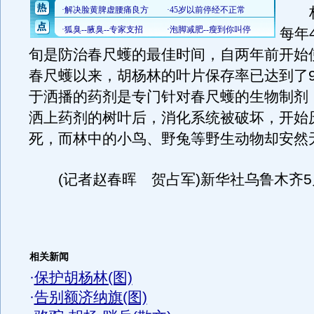
林
每年
旬是防治春尺蠖的最佳时间，自两年前开始
春尺蠖以来，胡杨林的叶片保存率已达到了9
于洒播的药剂是专门针对春尺蠖的生物制剂
洒上药剂的树叶后，消化系统被破坏，开始
死，而林中的小鸟、野兔等野生动物却安然
(记者赵春晖 贺占军)新华社乌鲁木齐5
相关新闻
·
保护胡杨林(图)
·
告别额济纳旗(图)