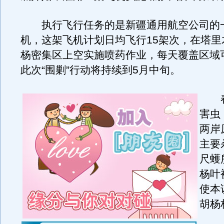
执行飞行任务的是新疆通用航空公司的
机，这架飞机计划日均飞行15架次，在塔里
杨密集区上空实施喷药作业，每天覆盖区域可
此次“围剿”行动将持续到5月中旬。
春
害虫
两岸
主要
尺蠖
杨叶
使本
胡杨