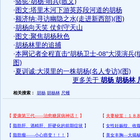
·
骆驼·胡杨·哨兵(散文)
·
图文:塔里木河下游英苏段河道的胡杨
·
额济纳:寻访幽隐之水(走进新西部)(图)
·
胡杨向天笑 仗剑守天山
·
图文:聚焦胡杨秋色
·
胡杨林里的追捕
·
本网记者全程直击“胡杨卫士-08”大漠演兵(
图)
·
夏训诚:大漠里的一株胡杨(名人专访)(图)
更多关于
胡杨 胡杨林 
相关搜索：
胡杨
胡杨林
尺蠖