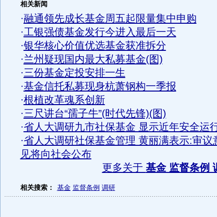
相关新闻
·
融通领先成长基金周五起限量集中申购
·
工银强债基金发行今进入最后一天
·
银华核心价值优选基金获准拆分
·
兰州疑现国内最大私募基金(图)
·
三份基金定投安排一生
·
基金信托私募现身杭萧钢构一季报
·
根植改革魂系创新
·
三尺讲台“孺子牛”(时代先锋)(图)
·
省人大调研九市社保基金 显示近年安全运
·
省人大调研社保基金管理 黄丽满表示:审议
见将向社会公布
更多关于
基金 监督条例 
相关搜索：
基金
监督条例
调研