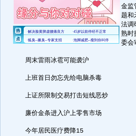
金监
题和
法调
熟时
委会
周末雷雨冰雹可能袭沪
上班首日勿忘先给电脑杀毒
上证所限制交易打击短线恶炒
廉价金条进入沪上零售市场
今年居民医疗费降15