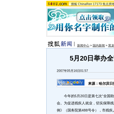
搜狐
ChinaRen
17173
焦点房
新闻中心
>
国内新闻
>
黑
5月20日举办
2007年05月16日01:57
来源：哈尔滨日
今年的5月20日是第七次“全国助
会。为促进残疾人就业，切实保障残
例》（国务院第488号令），市残疾