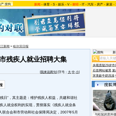
地产
搜狗
新闻
-
体育
-
S
-
娱乐
-
V
-
财经
-
IT
-
汽车
-
房产
-
家居
-
龙江新闻
>
哈尔滨日报
新
全市残疾人就业招聘大集
央视质疑29岁市
石首网站被黑
篡
[
我来说两句
] [字号：
大
中
小
]
宋美龄牛奶洗澡
报
残日”，其主题是：维护残疾人权益，共建和谐社
疾人就业权利的实现，贯彻落实《残疾人就业条
人联合会和市劳动和社会保障局决定，2007年5月
与松鼠的意外