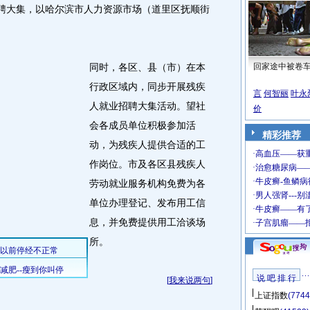
招聘大集，以哈尔滨市人力资源市场（道里区抚顺街
同时，各区、县（市）在本
回家途中被卷
行政区域内，同步开展残疾
言
何智丽
叶永
人就业招聘大集活动。望社
价
会各成员单位积极参加活
精彩推荐
动，为残疾人提供合适的工
作岗位。市及各区县残疾人
劳动就业服务机构免费为各
单位办理登记、发布用工信
息，并免费提供用工洽谈场
所。
说 吧 排 行
[
我来说两句
]
上证指数
(7744