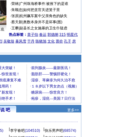
·
荣林
|
广州珠海桥事件:被推下的是谁
·
朱顺忠
|
如何把贪官关进笼子里
·
张原
|
杭州飙车案中父亲角色的缺失
·
蔡天新
|
奥数本身并不是坏事(图)
·
王攀
|
副县长之女施暴的卫生巾疑虑
车底
热点标签：
章子怡
春运
郭德纲
315
明星代
烈
吴敬琏
暴风雪
于丹
陈晓旭
文化
票价
孔子
房
说 吧
更多>>
5)
李宇春吧
(104510)
快乐男声吧
(68574)