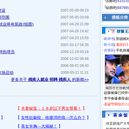
苏醒吧
(41523)
贴图吧
(68789)
建设
2007-05-09 09:23
用范围
搜狐分类
2007-05-05 03:09
就业将有新政(组图)
2007-04-29 21:09
2007-04-26 14:42
2007-04-23 15:55
·
听评书
|
郭德纲
·
听小说
|
鬼吹灯1
2007-03-17 04:35
·
共享区
|
手机病
聘协理员
2006-12-19 03:18
2006-12-02 08:46
2006-09-01 08:40
市场启动
2006-05-21 11:31
更多关于
残疾人就业 招聘 残疾人
的新闻>>
揭田壮壮徐帆
·
赵薇被爆已经怀
·
李宇春爆遭母逼
·
圣诞节明信片八
茶 余 饭
·
何炅获地产大亨