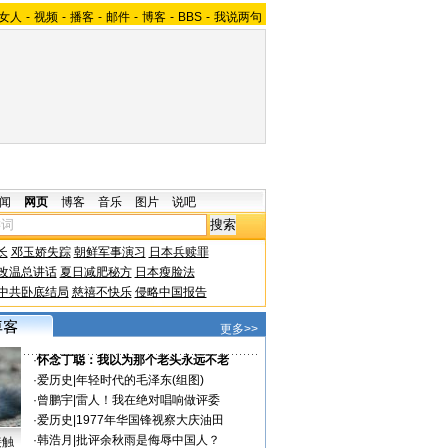
女人
-
视频
-
播客
-
邮件
-
博客
-
BBS
-
我说两句
闻
网页
博客
音乐
图片
说吧
长
邓玉娇失踪
朝鲜军事演习
日本兵赎罪
改温总讲话
夏日减肥秘方
日本瘦脸法
中共卧底结局
慈禧不快乐
侵略中国报告
更多>>
·
怀念丁聪：我以为那个老头永远不老
·
爱历史
|
年轻时代的毛泽东(组图)
·
曾鹏宇
|
雷人！我在绝对唱响做评委
·
爱历史
|
1977年华国锋视察大庆油田
·
韩浩月
|
批评余秋雨是侮辱中国人？
接触