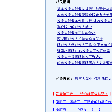
相关新闻
·
落实残疾人就业法规促进和谐社会
·
本市残疾人就业保障金限定九大使
·
残疾人就业条例将执行 外地残疾人
·
群众眼中的残疾人就业
·
残疾人就业有了技能教材
·
西湖区残疾人招聘大会今举行
·
聘残疾人做残疾人工作 合肥乡镇招
·
湖里将招聘16名残疾人工作联络员
·
残疾人专场招聘首次开到农村
·
哈市残疾人就业招聘周在人力资源
相关搜索：
残疾人就业
招聘
残疾人