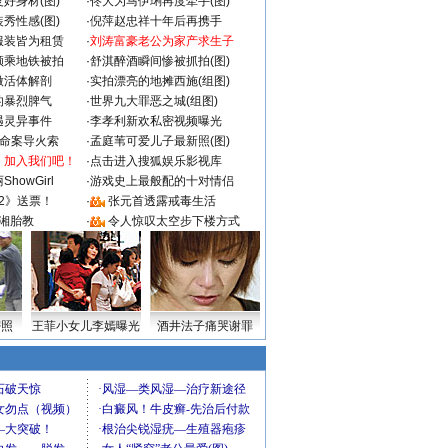
好身材(图)
·
佟大为马伊琍再度牵手(图)
秀性感(图)
·
倪萍赵忠祥十年后再携手
服装皆为租赁
·
刘涛富豪老公为家产求生子
颜乘地铁被拍
·
舒淇醉酒瞬间惨被抓拍(图)
做活体解剖
·
实拍漂亮的地摊西施(组图)
的暴烈脾气
·
世界九大罪恶之城(组图)
遇灵异事件
·
李孝利新欢私密视频曝光
成命案导火索
·
孟庭苇可爱儿子最新照(图)
：加入我们吧！
·
点击进入搜狐娱乐影视库
howGirl
·
游戏史上最般配的十对情侣
2》送票！
·
张元首透露戒毒生活
湘胎教
·
令人惊叹太空步下楼方式
密照
王菲小女儿李嫣曝光
酒井法子痛哭谢罪