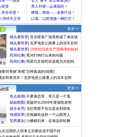
更多>>
镜头看世界
|
音乐喷泉广场竟然成了淋浴场
镜头看世界
|
克罗地亚公路赛上的洗车女郎
镜头看世界
|
19世纪日本生产恐怖孕妇娃娃
民间纪事
|
黑河打狗打出来的问题
民间纪事
|
明星代言假药应该视为共犯吗
聚会
秘那些美丽“床模”怎样炼成的(组图)
感女郎来洗车！克罗地亚公路赛上的洗车女郎
更多>>
焦点新闻
|
不要迷恋哥，哥只是一个鬼
贴贴图图
|
英媒评出2009年度搞怪发明
娱乐旮旯
|
当红明星不仅仅是名利双收
情感世界
|
后悔嫁给这样一个山西男人
型男索女
|
小糖精归来，在海边轻轻舞
口水
么出过国的人回来之后都会说中国不好