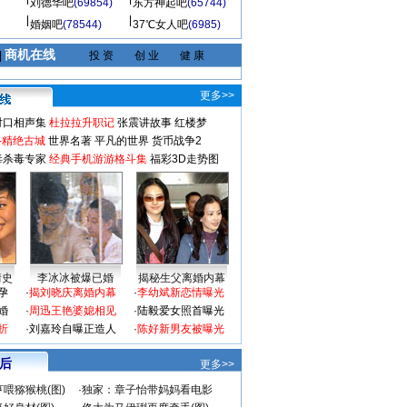
刘德华吧
(69854)
东方神起吧
(65744)
婚姻吧
(78544)
37℃女人吧
(6985)
商机在线
|
投 资
创 业
健 康
更多>>
对口相声集
杜拉拉升职记
张震讲故事
红楼梦
-精绝古城
世界名著
平凡的世界
货币战争2
毒杀毒专家
经典手机游游格斗集
福彩3D走势图
情史
李冰冰被爆已婚
揭秘生父离婚内幕
孕
·
揭刘晓庆离婚内幕
·
李幼斌新恋情曝光
婚
·
周迅王艳婆媳相见
·
陆毅爱女照首曝光
折
·
刘嘉玲自曝正造人
·
陈好新男友被曝光
 后
更多>>
喂猕猴桃(图)
·
独家：章子怡带妈妈看电影