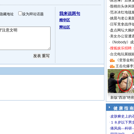
·
陈慧琳产后恢复
·
殷桃街头休闲装
·
范冰冰红地毯
我来说两句
隐藏地址
设为辩论话题
·
姚晨与老公素
精华区
·
日军竟拿战俘
辩论区
·
盘点网坛大腕
·
美女办公室遭
·
《Nobody》
·
搜狐娱乐招聘
·
台北电玩展靓丽S
·
《变形金刚
·
王岳伦爆李
新版“西游”绝
健 康 指 南