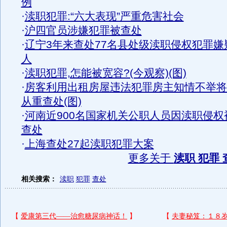
例
·
渎职犯罪:“六大表现”严重危害社会
·
沪四官员涉嫌犯罪被查处
·
辽宁3年来查处77名县处级渎职侵权犯罪嫌
人
·
渎职犯罪,怎能被宽容?(今观察)(图)
·
房客利用出租房屋违法犯罪房主知情不举将
从重查处(图)
·
河南近900名国家机关公职人员因渎职侵权
查处
·
上海查处27起渎职犯罪大案
更多关于
渎职 犯罪 
相关搜索：
渎职
犯罪
查处