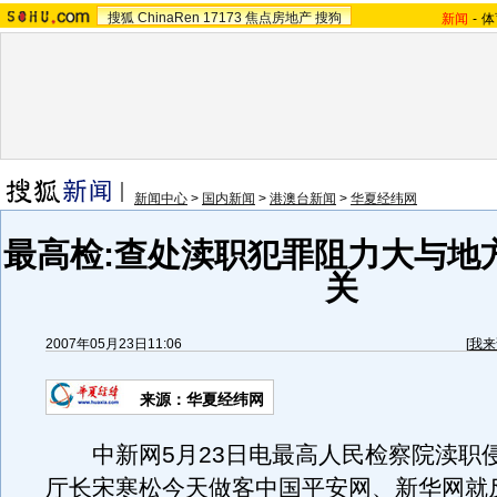
搜狐
ChinaRen
17173
焦点房地产
搜狗
新闻
-
体
新闻中心
>
国内新闻
>
港澳台新闻
>
华夏经纬网
最高检:查处渎职犯罪阻力大与地
关
2007年05月23日11:06
[
我来
来源：华夏经纬网
中新网5月23日电最高人民检察院渎职
厅长宋寒松今天做客中国平安网、新华网就