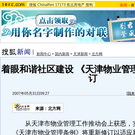
搜狐
ChinaRen
17173
焦点房地产
搜狗
新闻
-
体
新闻中心
>
国内新闻
>
天津新闻
>
北方网
着眼和谐社区建设 《天津物业管
订
2007年05月31日09:27
[
我来
来源：北方网
从天津市物业管理工作推动会上获悉，实
《天津市物业管理条例》将重新修订以适应