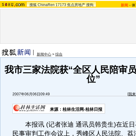
搜狐
ChinaRen
17173
焦点房地产
搜狗
新闻
-
体
新闻中心
>
综合
我市三家法院获“全区人民陪审
位”
2007年06月06日09:49
[
我来
来源：桂林生活网-桂林日报
本报讯 (记者张迪 通讯员韩贵生)在近
民事审判工作会议上，秀峰区人民法院、荔