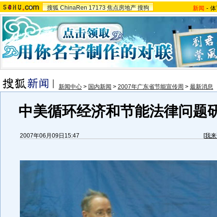
搜狐
ChinaRen
17173
焦点房地产
搜狗
新闻
-
体
新闻中心
>
国内新闻
>
2007年广东省节能宣传周
>
最新消息
中美循环经济和节能法律问题
2007年06月09日15:47
[
我来