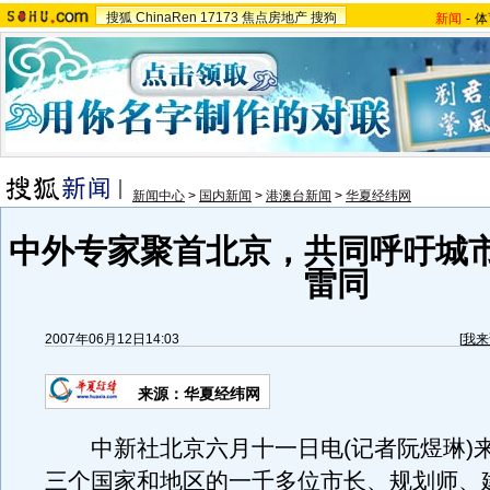
搜狐
ChinaRen
17173
焦点房地产
搜狗
新闻
-
体
新闻中心
>
国内新闻
>
港澳台新闻
>
华夏经纬网
中外专家聚首北京，共同呼吁城
雷同
2007年06月12日14:03
[
我来
来源：华夏经纬网
中新社北京六月十一日电(记者阮煜琳)
三个国家和地区的一千多位市长、规划师、