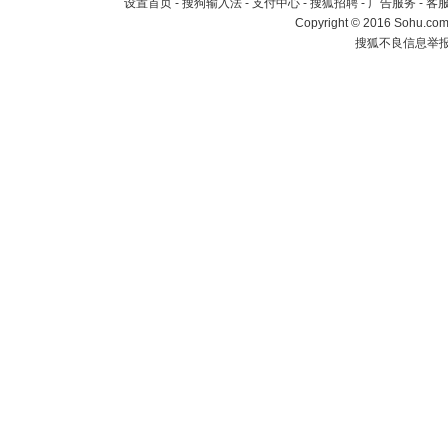
设置首页
-
搜狗输入法
-
支付中心
-
搜狐招聘
-
广告服务
-
客
Copyright
©
2016 Sohu.com 
搜狐不良信息举