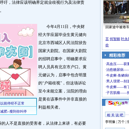
时呼吁，法律应该明确界定就业歧视行为及法律责
。
今年4月11日，中央财
回家途中被卷
经大学应届毕业生黄元健向
言
何智丽
叶永
北京市西城区人民法院状告
价
国家大剧院。在国家大剧院
精彩推荐
的招聘启事中，明确要求应
聘人员具有北京市户口。黄
元健认为，启事中包含明显
的“户籍歧视”，但这场诉讼
至今未能立案，法院的理由
是黄在该事件中并非直接的
利益相关者。
相 关 说 吧
李明豫
|
万个
|
的人不是直接的受害者，从法律上来讲，有必要