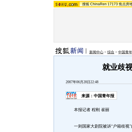
搜狐
ChinaRen
17173
焦点房
新闻中心
>
综合
>
中国青
就业歧
2007年06月28日22:48
来源：中国青年报
本报记者 程刚 崔丽
一则国家大剧院被诉“户籍歧视”