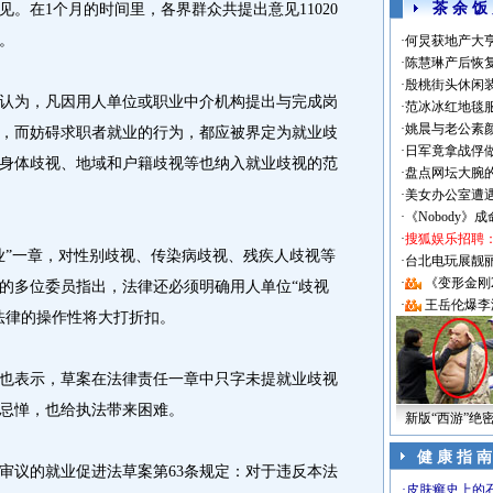
茶 余 饭
。在1个月的时间里，各界群众共提出意见11020
。
·
何炅获地产大亨
·
陈慧琳产后恢复
·
殷桃街头休闲装
认为，凡因用人单位或职业中介机构提出与完成岗
·
范冰冰红地毯
·
姚晨与老公素
，而妨碍求职者就业的行为，都应被界定为就业歧
·
日军竟拿战俘
身体歧视、地域和户籍歧视等也纳入就业歧视的范
·
盘点网坛大腕
·
美女办公室遭
·
《Nobody》
·
搜狐娱乐招聘
”一章，对性别歧视、传染病歧视、残疾人歧视等
·
台北电玩展靓丽Sh
·
《变形金刚
的多位委员指出，法律还必须明确用人单位“歧视
·
王岳伦爆李
法律的操作性将大打折扣。
表示，草案在法律责任一章中只字未提就业歧视
忌惮，也给执法带来困难。
新版“西游”绝
健 康 指 南
议的就业促进法草案第63条规定：对于违反本法