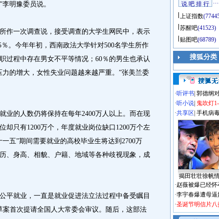
”李明豫委员说。
说 吧 排 行
上证指数
(7744
苏醒吧
(41523)
作一次调查说，接受调查的大学生网民中，表示
贴图吧
(68789)
75％。今年年初，西南政法大学针对500名学生所作
搜狐分类
求职过程中存在男女不平等情况；60％的男生也承认
压力的增大，女性失业问题越来越严重。”张美兰委
·
听评书
|
郭德纲
·
听小说
|
鬼吹灯1
·
共享区
|
手机病
的人数仍将保持在每年2400万人以上。而在现
却只有1200万个，年度就业岗位缺口1200万个左
一五”期间需要就业的高校毕业生将达到2700万
历、身高、相貌、户籍、地域等各种歧视现象，成
揭田壮壮徐帆
·
赵薇被爆已经怀
·
李宇春爆遭母逼
平就业，一直是就业促进法立法过程中备受瞩目
·
圣诞节明信片八
草案首次提请全国人大常委会审议。随后，这部法