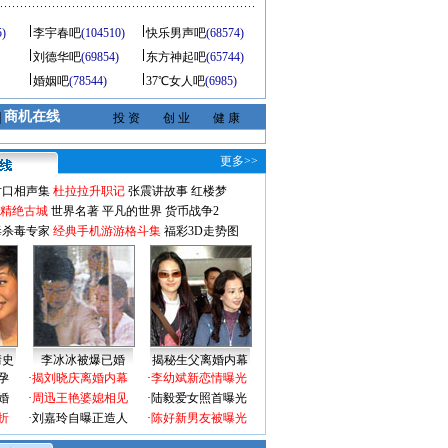
5)
李宇春吧
(104510)
快乐男声吧
(68574)
刘德华吧
(69854)
东方神起吧
(65744)
婚姻吧
(78544)
37℃女人吧
(6985)
商机在线
|
投 资
创 业
健 康
更多>>
对口相声集
杜拉拉升职记
张震讲故事
红楼梦
-精绝古城
世界名著
平凡的世界
货币战争2
毒杀毒专家
经典手机游游格斗集
福彩3D走势图
情史
李冰冰被爆已婚
揭秘生父离婚内幕
孕
·
揭刘晓庆离婚内幕
·
李幼斌新恋情曝光
婚
·
周迅王艳婆媳相见
·
陆毅爱女照首曝光
折
·
刘嘉玲自曝正造人
·
陈好新男友被曝光