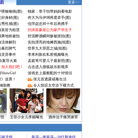
 后
更多>>
喂猕猴桃(图)
·
独家：章子怡带妈妈看电影
好身材(图)
·
佟大为马伊琍再度牵手(图)
秀性感(图)
·
倪萍赵忠祥十年后再携手
服装皆为租赁
·
刘涛富豪老公为家产求生子
颜乘地铁被拍
·
舒淇醉酒瞬间惨被抓拍(图)
做活体解剖
·
实拍漂亮的地摊西施(组图)
的暴烈脾气
·
世界九大罪恶之城(组图)
遇灵异事件
·
李孝利新欢私密视频曝光
成命案导火索
·
孟庭苇可爱儿子最新照(图)
：加入我们吧！
·
点击进入搜狐娱乐影视库
owGirl
·
游戏史上最般配的十对情侣
2》送票！
·
张元首透露戒毒生活
湘胎教
·
令人惊叹太空步下楼方式
密照
王菲小女儿李嫣曝光
酒井法子痛哭谢罪