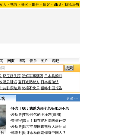
女人
-
视频
-
播客
-
邮件
-
博客
-
BBS
-
我说两句
闻
网页
博客
音乐
图片
说吧
长
邓玉娇失踪
朝鲜军事演习
日本兵赎罪
改温总讲话
夏日减肥秘方
日本瘦脸法
中共卧底结局
慈禧不快乐
侵略中国报告
更多>>
·
怀念丁聪：我以为那个老头永远不老
·
爱历史
|
年轻时代的毛泽东(组图)
·
曾鹏宇
|
雷人！我在绝对唱响做评委
·
爱历史
|
1977年华国锋视察大庆油田
接触
·
韩浩月
|
批评余秋雨是侮辱中国人？