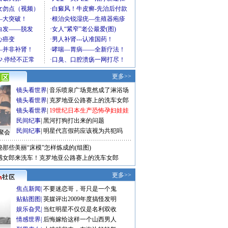
更多>>
镜头看世界
|
音乐喷泉广场竟然成了淋浴场
镜头看世界
|
克罗地亚公路赛上的洗车女郎
镜头看世界
|
19世纪日本生产恐怖孕妇娃娃
民间纪事
|
黑河打狗打出来的问题
民间纪事
|
明星代言假药应该视为共犯吗
聚会
秘那些美丽“床模”怎样炼成的(组图)
感女郎来洗车！克罗地亚公路赛上的洗车女郎
更多>>
焦点新闻
|
不要迷恋哥，哥只是一个鬼
贴贴图图
|
英媒评出2009年度搞怪发明
娱乐旮旯
|
当红明星不仅仅是名利双收
情感世界
|
后悔嫁给这样一个山西男人