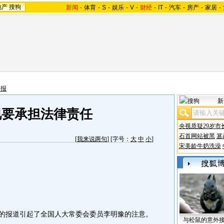
地产
搜狗
新闻
-
体育
-
S
-
娱乐
-
V
-
财经
-
IT
-
汽车
-
房产
-
家居
-
年报
新
视要承担法律责任
央视质疑29岁市
石首网站被黑
篡
[
我来说两句
] [字号：
大
中
小
]
宋美龄牛奶洗澡
的报道引起了全国人大常委会委员李明豫的注意。
与松鼠的意外