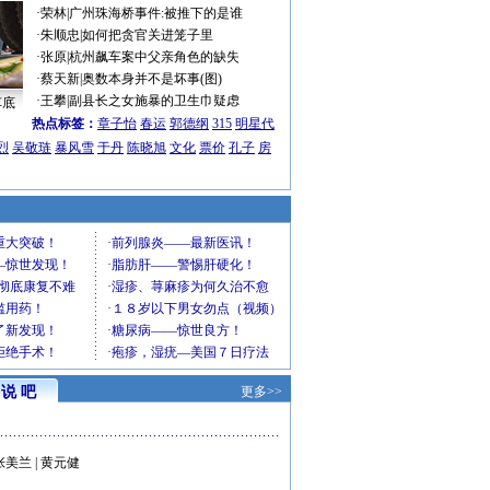
·
荣林
|
广州珠海桥事件:被推下的是谁
·
朱顺忠
|
如何把贪官关进笼子里
·
张原
|
杭州飙车案中父亲角色的缺失
·
蔡天新
|
奥数本身并不是坏事(图)
·
王攀
|
副县长之女施暴的卫生巾疑虑
车底
热点标签：
章子怡
春运
郭德纲
315
明星代
烈
吴敬琏
暴风雪
于丹
陈晓旭
文化
票价
孔子
房
说 吧
更多>>
张美兰
|
黄元健