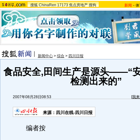
搜狐
ChinaRen
17173
焦点房地产
搜狗
新闻
-
体
新闻中心
>
综合
>
四川日报
食品安全,田间生产是源头——“
检测出来的”
2007年08月28日08:53
[
我来
来源：四川在线-四川日报
编者按