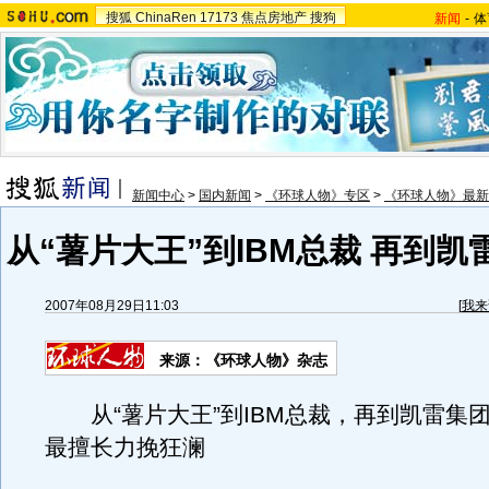
搜狐
ChinaRen
17173
焦点房地产
搜狗
新闻
-
体
新闻中心
>
国内新闻
>
《环球人物》专区
>
《环球人物》最新
从“薯片大王”到IBM总裁 再到
2007年08月29日11:03
[
我来
来源：《环球人物》杂志
从“薯片大王”到IBM总裁，再到凯雷集
最擅长力挽狂澜