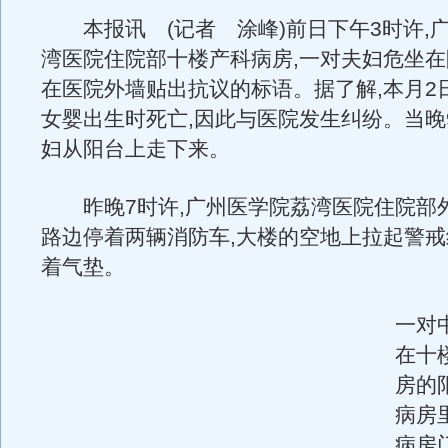
本报讯 (记者 涂峰)前日下午3时许,
湾医院住院部十楼产科病房,一对夫妇危坐在
在医院外墙贴出抗议的标语。据了解,本月2
女婴出生时死亡,因此与医院发生纠纷。当晚
妇从阳台上走下来。
昨晚7时许,广州医学院荔湾医院住院部外
路边停着两辆消防车,大楼的空地上拉起警戒
着气垫。
一对
在十楼
房的
病房
病房