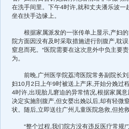
在洗手间里。下午4时许,就和丈夫潘乐波一
坐在扶手边缘上。
根据家属派发的一张传单上显示,产妇的
院方面因没有及时采取措施进行剖腹产,耽
窒息而死。“医院需要在这次意外中负主要责
为。
前晚,广州医学院荔湾医院常务副院长刘
妇10月2日上午9时被送上产床,开始分娩过
4时许,出现胎儿窘迫的异常情况,根据家属意
决定实施剖腹产,但女婴出娩以后,却有轻微
状。随后,立即送往广州儿童医院急救,但抢
“整个过程,我们院方没有违反医疗常规!”