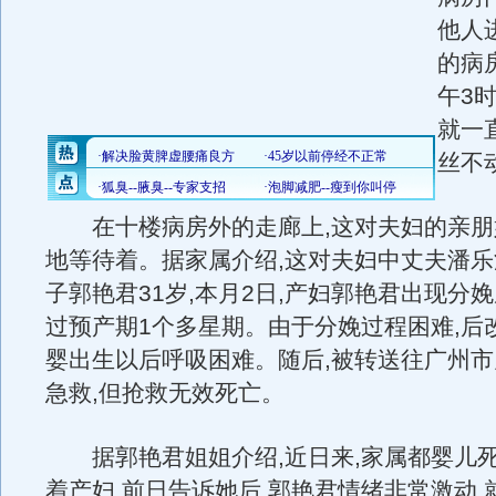
他人
的病
午3
就一
丝不
在十楼病房外的走廊上,这对夫妇的亲朋
地等待着。据家属介绍,这对夫妇中丈夫潘乐
子郭艳君31岁,本月2日,产妇郭艳君出现分娩
过预产期1个多星期。由于分娩过程困难,后
婴出生以后呼吸困难。随后,被转送往广州
急救,但抢救无效死亡。
据郭艳君姐姐介绍,近日来,家属都婴儿
着产妇,前日告诉她后,郭艳君情绪非常激动,