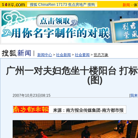
搜狐
ChinaRen
17173
焦点房地产
搜狗
新闻
-
体
新闻中心
>
社会新闻
>
社会要闻
>
世态万象
广州一对夫妇危坐十楼阳台 打
(图)
2007年10月23日08:15
[
我来
来源：南方报业传媒集团-南方都市报