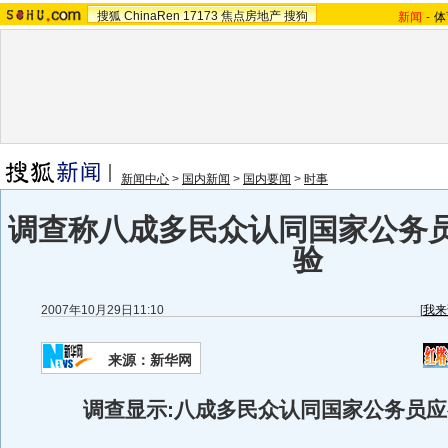
搜狐
ChinaRen
17173
焦点房地产
搜狗
新闻
-
体
新闻中心
>
国内新闻
>
国内要闻
>
时事
调查称八成多民众认同国家公务
验
2007年10月29日11:10
[
我来
来源：新华网
调查显示:八成多民众认同国家公务员