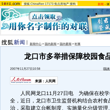
搜狐
ChinaRen
17173
焦点房地产
搜狗
新闻
-
体
新闻中心
>
国内新闻
>
国内要闻
>
时事
龙口市多举措保障校园食
2007年11月27日10:58
[
我来
来源：人民网
人民网龙口11月27日电 为确保在校学
全，近日，龙口市卫生监督机构结合农村食
治，采取建立台帐制度、实施量化分级管理、