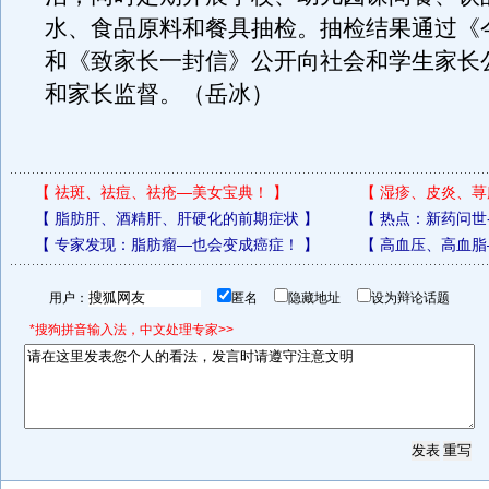
水、食品原料和餐具抽检。抽检结果通过《
和《致家长一封信》公开向社会和学生家长
和家长监督。（岳冰）
【
祛斑、祛痘、祛疮—美女宝典！
】
【
湿疹、皮炎、荨
【
脂肪肝、酒精肝、肝硬化的前期症状
】
【
热点：新药问世
【
专家发现：脂肪瘤—也会变成癌症！
】
【
高血压、高血脂
用户：
匿名
隐藏地址
设为辩论话题
*搜狗拼音输入法，中文处理专家>>