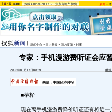
搜狐
ChinaRen
17173
焦点房地产
搜狗
新闻
-
体
新闻中心
>
国内新闻
>
国内要闻
>
时事
专家：手机漫游费听证会应
2008年01月17日00:29
[
我来
来源：中国经济时报
■椿桦
现在离手机漫游费降价听证还有将近一