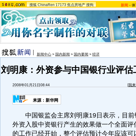
搜狐
ChinaRen
17173
焦点房地产
搜狗
新闻
-
体
新闻中心
>
国内新闻
>
国内要闻
>
经济
刘明康：外资参与中国银行业评估
2008年01月21日08:44
[
我来
来源：新华网
中国银监会主席刘明康19日表示，目前
外资入股中资银行产生的效果做一个全面评
的工作已经开始，整个评估预计今年应该可