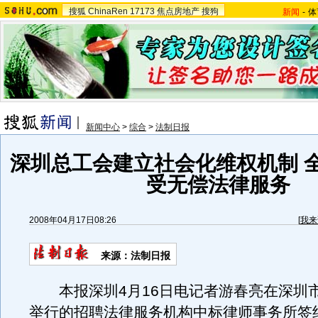
搜狐
ChinaRen
17173
焦点房地产
搜狗
新闻
-
体
新闻中心
>
综合
>
法制日报
深圳总工会建立社会化维权机制 
受无偿法律服务
2008年04月17日08:26
[
我来
来源：法制日报
本报深圳4月16日电记者游春亮在深圳市
举行的招聘法律服务机构中标律师事务所签