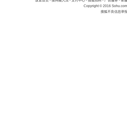
设置首页
-
搜狗输入法
-
支付中心
-
搜狐招聘
-
广告服务
-
客
Copyright
©
2016 Sohu.com 
搜狐不良信息举