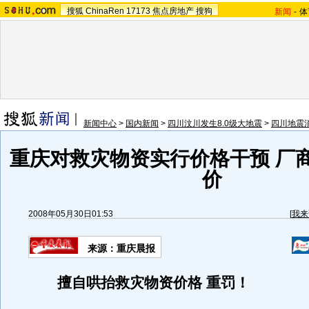
搜狐
ChinaRen
17173
焦点房地产
搜狗
新闻
-
体
新闻中心
>
国内新闻
>
四川汶川发生8.0级大地震
>
四川地震
重庆对救灾物资实行价格干预 厂
价
2008年05月30日01:53
[
我来
来源：重庆晨报
擅自哄抬救灾物资价格 重罚！