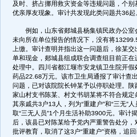
及时、挤占挪用救灾资金等违规问题，个别
优亲厚友现象。审计共发现此类问题共36起
例如，山东省郯城县杨集镇民政办公室
未向所在单位报告的情况下，没有将13299
上缴。审计查明并指出这一问题后，徐某交
单和现金，郯城县组成联合调查组目前正在
处理中。四川省都江堰市安龙镇卫生院开假
药品22.68万元。该市卫生局通报了审计查
问题，已对该院院长钟某予以停职处理。陕
家山村支书陈某、村文书胡某将不符合规定
其亲戚共3户13人，列为“重建户”和“三无”
取“三无人员”1个月生活补助3900元。审计
后，该县已对陈某给予党内严重警告处分，
批评教育，取消了这3户“重建户”资格，追