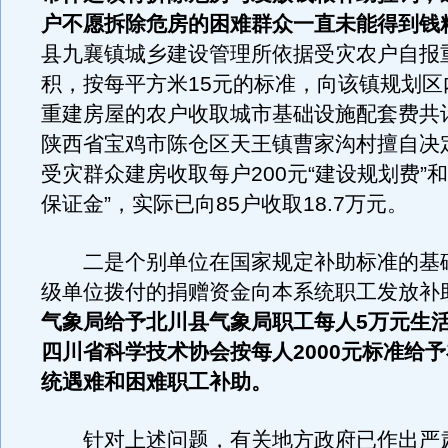
户不愿拆除危房的困难群众一直未能得到钱
县九襄镇城乡建设管理所依据受灾农户自报
积，按每平方米15元的标准，向该镇规划区
重建房屋的农户收取城市基础设施配套费共计
陕西省宝鸡市陈仓区天王镇曹家沟村擅自决定
受灾群众建房收取每户200元“建设规划费”和2
保证金”，实际已向85户收取18.7万元。
二是个别单位在国家规定补助标准的基
级单位拨付的捐赠资金向本系统职工发放补
气象局给予北川县气象局职工每人5万元生
四川省科学技术协会按每人2000元标准给
统遇难和困难职工补助。
针对上述问题，有关地方政府已作出严