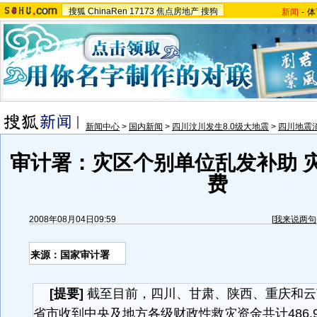
搜狐
ChinaRen
17173
焦点房地产
搜狗
新闻
-
体
新闻中心
>
国内新闻
>
四川汶川发生8.0级大地震
>
四川地震
审计署：灾区个别单位乱发补助 
费
2008年08月04日09:59
[
我来说两句
来源：国家审计署
[提要]
截至目前，四川、甘肃、陕西、重庆和云
省市收到中央及地方各级财政性救灾资金共计486.