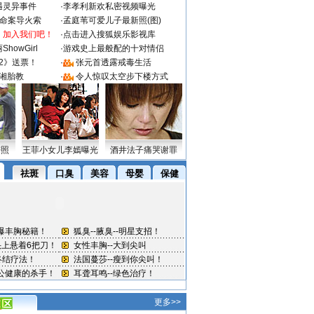
遇灵异事件
·
李孝利新欢私密视频曝光
成命案导火索
·
孟庭苇可爱儿子最新照(图)
：加入我们吧！
·
点击进入搜狐娱乐影视库
howGirl
·
游戏史上最般配的十对情侣
2》送票！
·
张元首透露戒毒生活
湘胎教
·
令人惊叹太空步下楼方式
密照
王菲小女儿李嫣曝光
酒井法子痛哭谢罪
更多>>