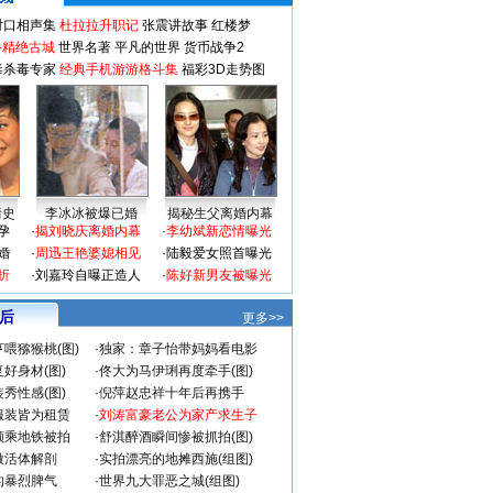
对口相声集
杜拉拉升职记
张震讲故事
红楼梦
-精绝古城
世界名著
平凡的世界
货币战争2
毒杀毒专家
经典手机游游格斗集
福彩3D走势图
情史
李冰冰被爆已婚
揭秘生父离婚内幕
孕
·
揭刘晓庆离婚内幕
·
李幼斌新恋情曝光
婚
·
周迅王艳婆媳相见
·
陆毅爱女照首曝光
折
·
刘嘉玲自曝正造人
·
陈好新男友被曝光
 后
更多>>
喂猕猴桃(图)
·
独家：章子怡带妈妈看电影
好身材(图)
·
佟大为马伊琍再度牵手(图)
秀性感(图)
·
倪萍赵忠祥十年后再携手
服装皆为租赁
·
刘涛富豪老公为家产求生子
颜乘地铁被拍
·
舒淇醉酒瞬间惨被抓拍(图)
做活体解剖
·
实拍漂亮的地摊西施(组图)
的暴烈脾气
·
世界九大罪恶之城(组图)