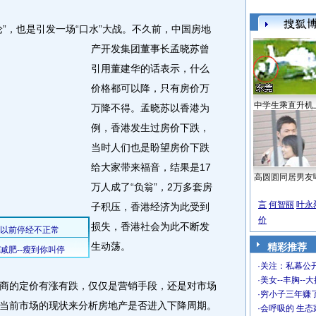
，也是引发一场“口水”大战。
不久前，中国房地
产开发集团董事长孟晓苏曾
引用董建华的话表示，什么
价格都可以降，只有房价万
中学生乘直升机
万降不得。孟晓苏以香港为
例，香港发生过房价下跌，
当时人们也是盼望房价下跌
给大家带来福音，结果是17
高圆圆同居男友
万人成了“负翁”，2万多套房
言
何智丽
叶永
子积压，香港经济为此受到
价
损失，香港社会为此不断发
生动荡。
精彩推荐
·
关注：私幕公
·
美女--丰胸--
的定价有涨有跌，仅仅是营销手段，还是对市场
·
穷小子三年赚
当前市场的现状来分析房地产是否进入下降周期。
·
会呼吸的 生态