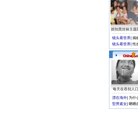
抓拍黑丝袜主题
镜头看世界
|
揭
镜头看世界
|
性
每天在吞别人
漂在海外
|
为什
型男索女
|
晒晒