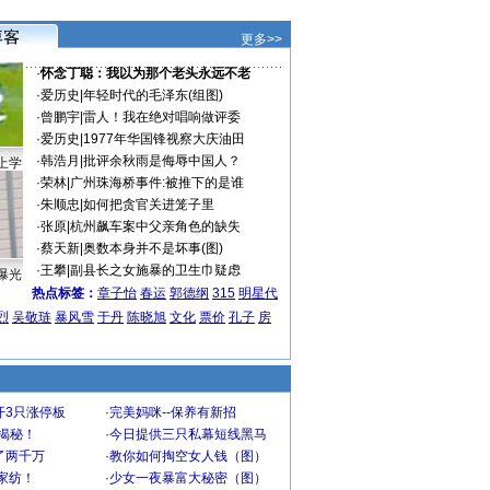
更多>>
·
怀念丁聪：我以为那个老头永远不老
·
爱历史
|
年轻时代的毛泽东(组图)
·
曾鹏宇
|
雷人！我在绝对唱响做评委
·
爱历史
|
1977年华国锋视察大庆油田
·
韩浩月
|
批评余秋雨是侮辱中国人？
上学
·
荣林
|
广州珠海桥事件:被推下的是谁
·
朱顺忠
|
如何把贪官关进笼子里
·
张原
|
杭州飙车案中父亲角色的缺失
·
蔡天新
|
奥数本身并不是坏事(图)
·
王攀
|
副县长之女施暴的卫生巾疑虑
曝光
热点标签：
章子怡
春运
郭德纲
315
明星代
烈
吴敬琏
暴风雪
于丹
陈晓旭
文化
票价
孔子
房
开3只涨停板
·
完美妈咪--保养有新招
大揭秘！
·
今日提供三只私幕短线黑马
了两千万
·
教你如何掏空女人钱（图）
家纺！
·
少女一夜暴富大秘密（图）