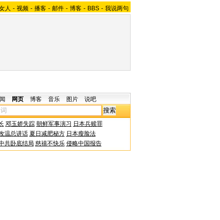
女人
-
视频
-
播客
-
邮件
-
博客
-
BBS
-
我说两句
闻
网页
博客
音乐
图片
说吧
长
邓玉娇失踪
朝鲜军事演习
日本兵赎罪
改温总讲话
夏日减肥秘方
日本瘦脸法
中共卧底结局
慈禧不快乐
侵略中国报告