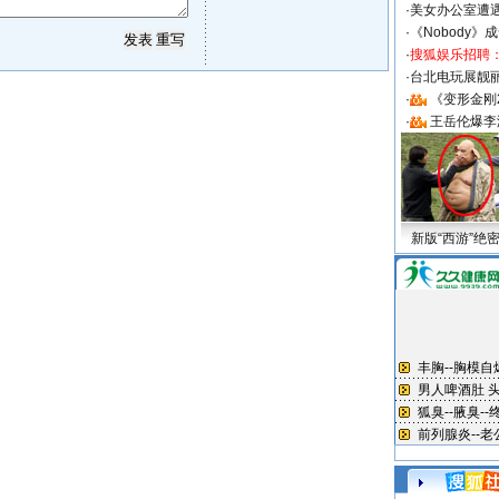
·
美女办公室遭
·
《Nobody》
·
搜狐娱乐招聘
·
台北电玩展靓丽S
·
《变形金刚
·
王岳伦爆李
新版“西游”绝