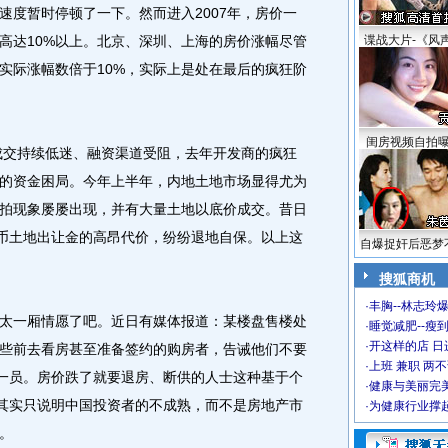
速度暂时停顿了一下。然而进入2007年，房价一
高达10%以上。北京、深圳、上海的房价涨幅尽管
谍战大片-《风
的实际涨幅数倍于10%，实际上是处在最后的疯狂阶
闺房视频自拍
成交持续低迷、融资渠道受阻，去年开发商的疯狂
的资金困局。今年上半年，内地土地市场显得尤为
拍现象屡屡出现，并有大量土地以底价成交。昔日
民币土地出让金的高昂代价，纷纷退地自保。以上这
自爆捉奸后恶梦
搜狐商机
·
丰胸--林志玲
一厢情愿了吧。近日有媒体报道：某楼盘售楼处
·
睡觉减肥--瘦到
·
开这样的店 日进
些前去看房甚至准备签约的购房者，告诫他们不要
·
上班 兼职 两
的一员。房价跌了就要退房、断供的人士这种基于个
·
健康与美丽完
，其实只说明中国投资者的不成熟，而不是房地产市
·
为健康行业撑
。