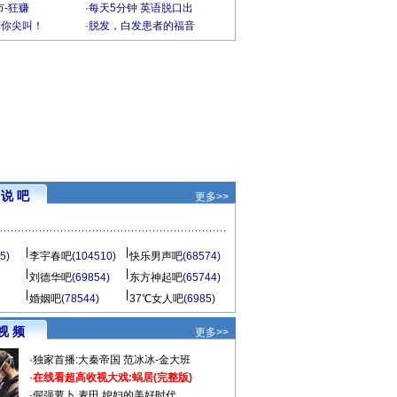
-狂赚
·
每天5分钟 英语脱口出
到你尖叫！
·
脱发，白发患者的福音
说 吧
更多>>
5)
李宇春吧
(104510)
快乐男声吧
(68574)
刘德华吧
(69854)
东方神起吧
(65744)
婚姻吧
(78544)
37℃女人吧
(6985)
视 频
更多>>
·
独家首播:大秦帝国
范冰冰-金大班
·
在线看超高收视大戏:
蜗居(完整版)
·
倔强萝卜
麦田
媳妇的美好时代