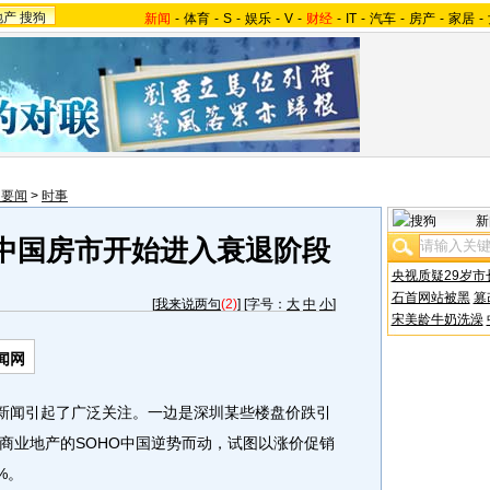
地产
搜狗
新闻
-
体育
-
S
-
娱乐
-
V
-
财经
-
IT
-
汽车
-
房产
-
家居
-
内要闻
>
时事
新
中国房市开始进入衰退阶段
央视质疑29岁市
石首网站被黑
篡
[
我来说两句
(2)
] [字号：
大
中
小
]
宋美龄牛奶洗澡
闻网
新闻引起了广泛关注。一边是深圳某些楼盘价跌引
商业地产的SOHO中国逆势而动，试图以涨价促销
%。