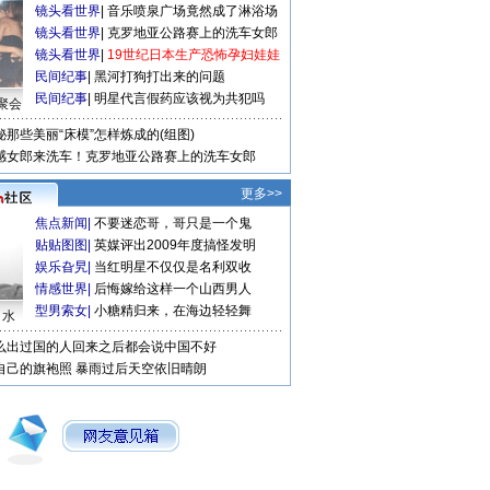
镜头看世界
|
音乐喷泉广场竟然成了淋浴场
镜头看世界
|
克罗地亚公路赛上的洗车女郎
镜头看世界
|
19世纪日本生产恐怖孕妇娃娃
民间纪事
|
黑河打狗打出来的问题
民间纪事
|
明星代言假药应该视为共犯吗
聚会
秘那些美丽“床模”怎样炼成的(组图)
感女郎来洗车！克罗地亚公路赛上的洗车女郎
更多>>
焦点新闻
|
不要迷恋哥，哥只是一个鬼
贴贴图图
|
英媒评出2009年度搞怪发明
娱乐旮旯
|
当红明星不仅仅是名利双收
情感世界
|
后悔嫁给这样一个山西男人
型男索女
|
小糖精归来，在海边轻轻舞
口水
么出过国的人回来之后都会说中国不好
自己的旗袍照
暴雨过后天空依旧晴朗