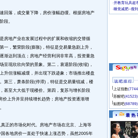
·
开教育玩具超市
·
睡觉减肥--瘦
回落，成交量下降，房价涨幅趋缓。根据房地产
阶段。
房地产业在发展过程中的扩展和收缩的交替循
第一，繁荣阶段(膨胀)，特征是交易量急剧上升，
逐渐达到顶点；房地产经营利润非常高，投资量急
场呈现欣欣向荣的景象。第二，衰退阶段(收缩)，
上升但涨幅减缓，并出现下跌迹象；市场推出楼盘
。第三，萧条阶段(停滞)，特征是交易量锐减，楼
说 吧 排 行
上证指数
(7744
，甚至大大低于现楼价。第四，复苏与增长阶段
苏醒吧
(41523)
，房价上升并呈持续增长趋势；房地产投资逐渐增
贴图吧
(68789)
。
最 热 
入真正的市场化时代。房地产市场在北京、上海等
中国各地房价一直处于快速上涨态势，虽然2005年