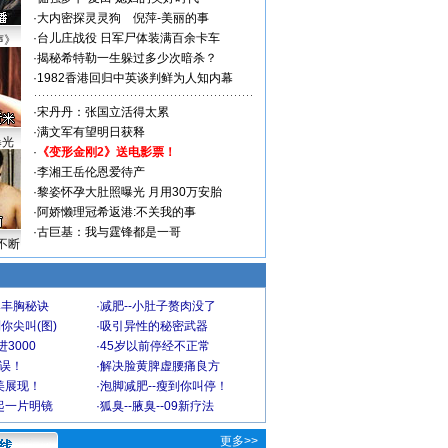
·
大内密探灵灵狗
倪萍-美丽的事
·
台儿庄战役 日军尸体装满百余卡车
声》
·
揭秘希特勒一生躲过多少次暗杀？
·
1982香港回归中英谈判鲜为人知内幕
·
宋丹丹：张国立活得太累
·
满文军有望明日获释
曝光
·
《变形金刚2》送电影票！
·
李湘王岳伦恩爱待产
·
黎姿怀孕大肚照曝光 月用30万安胎
·
阿娇懒理冠希返港:不关我的事
·
古巨基：我与霆锋都是一哥
不断
爆丰胸秘诀
·
减肥--小肚子赘肉没了
你尖叫(图)
·
吸引异性的秘密武器
3000
·
45岁以前停经不正常
不误！
·
解决脸黄脾虚腰痛良方
美展现！
·
泡脚减肥--瘦到你叫停！
起一片明镜
·
狐臭--腋臭--09新疗法
更多>>