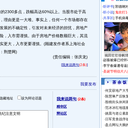
·
听评书
|
郭德纲
2300多点，跌幅高达60%以上。当股市处于高
·
听小说
|
鬼吹灯1
·
共享区
|
手机病
，理由更是一大堆。事实上，任何一个市场都存在
发展的不确定性，引发对未来经济的担忧，房地产
险，入市需谨慎。由于房地产价格数额巨大，其流
实更大，入市更要谨慎。(顾建发作者系上海社会
：荆楚网)
揭田壮壮徐帆
(责任编辑：张庆龙)
·
赵薇被爆已经怀
[
我来说两句
(2条)
]
·
李宇春爆遭母逼
·
圣诞节明信片八
茶 余 饭
我要发布
·
何炅获地产大亨
·
陈慧琳产后恢复
隐藏地址
设为辩论话题
我来说两句
(2条)
·
殷桃街头休闲装
精华区
·
范冰冰红地毯
辩论区
·
姚晨与老公素
·
日军竟拿战俘
·
盘点网坛大腕