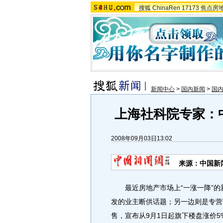
搜狐
ChinaRen
17173
焦点房
新闻中心
>
国内新闻
>
国
上海社科院专家：
2008年09月03日13:02
来源：中国新
最近房地产市场上“一涨一降”的
发的业主断供话题；另一边则是专营
售，宣布从9月1日起旗下楼盘涨价5