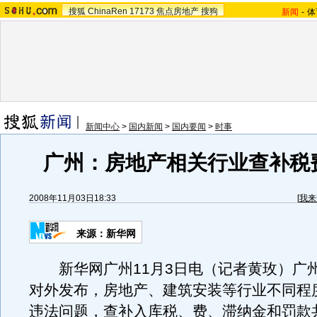
搜狐
ChinaRen
17173
焦点房地产
搜狗
新闻
-
体
新闻中心
>
国内新闻
>
国内要闻
>
时事
广州：房地产相关行业查补税
2008年11月03日18:33
[
我来
来源：新华网
新华网广州11月3日电（记者黄玫）广州
对外发布，房地产、建筑安装等行业不同程
违法问题，查补入库税、费、滞纳金和罚款