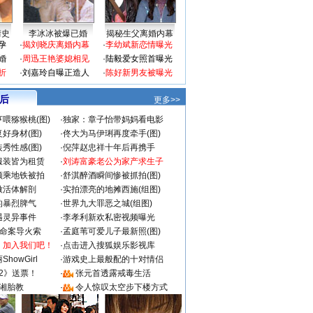
情史
李冰冰被爆已婚
揭秘生父离婚内幕
孕
·
揭刘晓庆离婚内幕
·
李幼斌新恋情曝光
婚
·
周迅王艳婆媳相见
·
陆毅爱女照首曝光
折
·
刘嘉玲自曝正造人
·
陈好新男友被曝光
 后
更多>>
喂猕猴桃(图)
·
独家：章子怡带妈妈看电影
好身材(图)
·
佟大为马伊琍再度牵手(图)
秀性感(图)
·
倪萍赵忠祥十年后再携手
服装皆为租赁
·
刘涛富豪老公为家产求生子
颜乘地铁被拍
·
舒淇醉酒瞬间惨被抓拍(图)
做活体解剖
·
实拍漂亮的地摊西施(组图)
的暴烈脾气
·
世界九大罪恶之城(组图)
遇灵异事件
·
李孝利新欢私密视频曝光
成命案导火索
·
孟庭苇可爱儿子最新照(图)
：加入我们吧！
·
点击进入搜狐娱乐影视库
howGirl
·
游戏史上最般配的十对情侣
2》送票！
·
张元首透露戒毒生活
湘胎教
·
令人惊叹太空步下楼方式