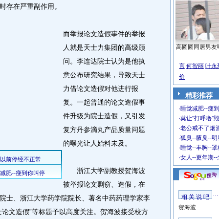
时存在严重副作用。
而举报论文造假事件的举报
人就是天士力集团的高级顾
高圆圆同居男友
问。李连达院士认为是他执
言
何智丽
叶永
意公布研究结果，导致天士
价
力借论文造假对他进行报
精彩推荐
复。一起普通的论文造假事
·
睡觉减肥--瘦到
件升级为院士造假，又引发
·
莫让“打呼噜”
·
老公戒不了烟酒
复方丹参滴丸产品质量问题
·
狐臭--腋臭--
的曝光让人始料未及。
·
睡觉--丰胸--
·
女人--更年期-
浙江大学副教授贺海波
被举报论文剽窃、造假，在
相 关 说 吧
院士、浙江大学药学院院长、著名中药药理学家李
贺海波
士论文造假”等标题予以高度关注。贺海波接受校方