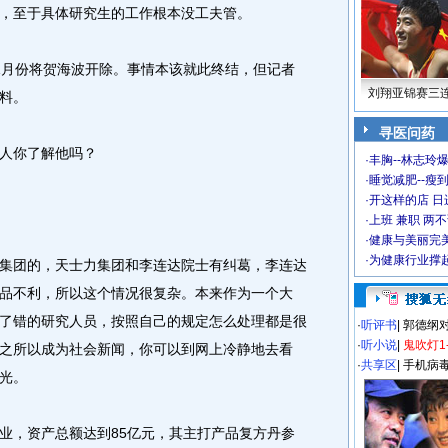
，至于具体研究生的工作根本没工夫管。
月份将贺海波开除。事情本该就此终结，但记者
刘翔亚锦赛三
料。
寻医问药
人你了解他吗？
·
丰胸--林志玲
·
睡觉减肥--瘦到
·
开这样的店 日进
·
上班 兼职 两
·
健康与美丽完
·
为健康行业撑
团的，天士力集团和李连达院士有纠葛，李连达
品不利，所以这个情况很复杂。本来作为一个大
了错的研究人员，按照自己的规定怎么处理都是很
·
听评书
|
郭德纲
·
听小说
|
鬼吹灯1
之所以成为社会新闻，你可以到网上冷静地去看
·
共享区
|
手机病
光。
，资产总额达到85亿元，其主打产品复方丹参