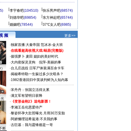
5)
李宇春吧
(104510)
快乐男声吧
(68574)
刘德华吧
(69854)
东方神起吧
(65744)
婚姻吧
(78544)
37℃女人吧
(6985)
视 频
更多>>
·
独家首播:大秦帝国
范冰冰-金大班
·
在线看超高收视大戏:
蜗居(完整版)
·
倔强萝卜
麦田
媳妇的美好时代
·
大内密探灵灵狗
倪萍-美丽的事
·
台儿庄战役 日军尸体装满百余卡车
声》
·
揭秘希特勒一生躲过多少次暗杀？
·
1982香港回归中英谈判鲜为人知内幕
·
宋丹丹：张国立活得太累
·
满文军有望明日获释
曝光
·
《变形金刚2》送电影票！
·
李湘王岳伦恩爱待产
·
黎姿怀孕大肚照曝光 月用30万安胎
·
阿娇懒理冠希返港:不关我的事
·
古巨基：我与霆锋都是一哥
不断