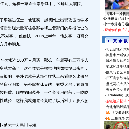
0亿元。这样一家企业牵涉其中，的确让人震惊。
揭田壮壮徐帆
·
赵薇被爆已经怀
李连达院士，他证实，起初网上出现攻击他学术
·
李宇春爆遭母逼
随后出现大量寄往各部委和主管部门的举报信让他
·
圣诞节明信片八
不对事”。他确认，2008上半年，他从事一项研究
茶 余 饭
方丹参滴丸。
·
何炅获地产大亨
·
陈慧琳产后恢复
年大概有100万人用药，那么一年就要有三万多人
·
殷桃街头休闲装
·
范冰冰红地毯
率就太高了，这个数据是根据他的数据得出来的，
·
姚晨与老公素
漏报的，另外呢就是从那个症状上来看呢又比较严
·
日军竟拿战俘
·
盘点网坛大腕
的症状明显，另外呢有休克的，有昏迷的，有尿血
·
美女办公室遭
较严重。现在的问题是，一个长期用的药，一吃吃
·
《Nobody》
性试验，这样我就知道长期吃了以后对于五脏六腑
·
搜狐娱乐招聘
·
台北电玩展靓丽S
·
《变形金刚
·
王岳伦爆李
快被天士力集团得知。