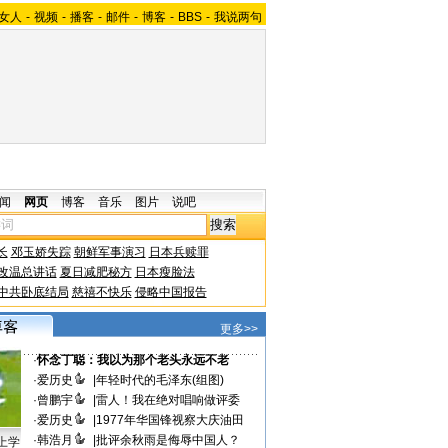
女人
-
视频
-
播客
-
邮件
-
博客
-
BBS
-
我说两句
闻
网页
博客
音乐
图片
说吧
长
邓玉娇失踪
朝鲜军事演习
日本兵赎罪
改温总讲话
夏日减肥秘方
日本瘦脸法
中共卧底结局
慈禧不快乐
侵略中国报告
更多>>
·
怀念丁聪：我以为那个老头永远不老
·
爱历史
|
年轻时代的毛泽东(组图)
·
曾鹏宇
|
雷人！我在绝对唱响做评委
·
爱历史
|
1977年华国锋视察大庆油田
·
韩浩月
|
批评余秋雨是侮辱中国人？
上学