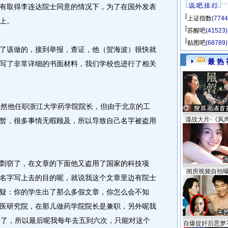
说 吧 排 行
有取得李连达院士同意的情况下，为了在国外发表
上证指数
(7744
上。
苏醒吧
(41523)
贴图吧
(68789)
该做的，接到举报，查证，他（贺海波）很快就
最 热 
写了非常详细的书面材料，我们学校也进行了相关
然他任职浙江大学药学院院长，但由于北京的工
谍战大片-《风
暂，很多事情无暇顾及，所以导致自己名字被盗用
窃了，在文章的下面他又盗用了国家的科技项
闺房视频自拍
名字写上去的目的呢，就说我这个文章里边有院士
疑：你的学生出了那么多假文章，你怎么会不知
医研究院，在那儿做药学院院长是兼职，另外呢我
动了，所以最后呢我每年去五到六次，只能对这个
自爆捉奸后恶梦