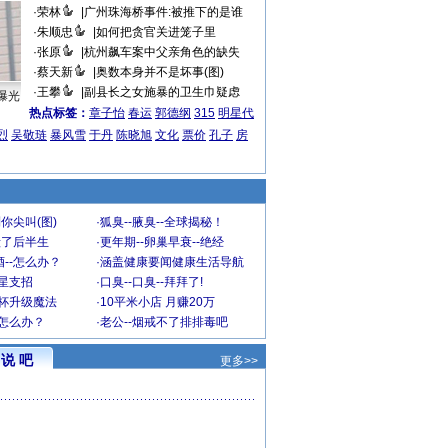
·
荣林
|
广州珠海桥事件:被推下的是谁
·
朱顺忠
|
如何把贪官关进笼子里
·
张原
|
杭州飙车案中父亲角色的缺失
·
蔡天新
|
奥数本身并不是坏事(图)
·
王攀
|
副县长之女施暴的卫生巾疑虑
曝光
热点标签：
章子怡
春运
郭德纲
315
明星代
烈
吴敬琏
暴风雪
于丹
陈晓旭
文化
票价
孔子
房
你尖叫(图)
·
狐臭--腋臭--全球揭秘！
毁了后半生
·
更年期--卵巢早衰--绝经
--怎么办？
·
涵盖健康要闻健康生活导航
明星支招
·
口臭--口臭--拜拜了!
罩杯升级魔法
·
10平米小店 月赚20万
-怎么办？
·
老公--烟戒不了排排毒吧
说 吧
更多>>