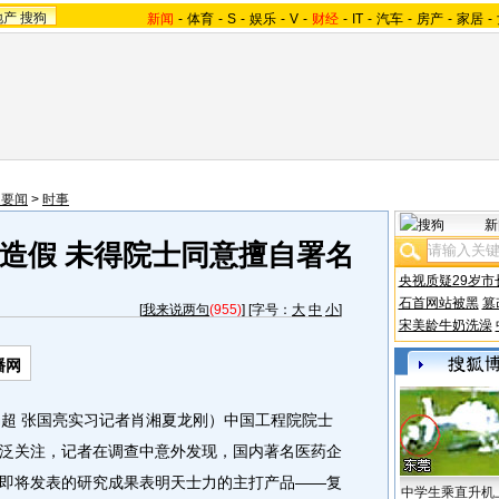
地产
搜狗
新闻
-
体育
-
S
-
娱乐
-
V
-
财经
-
IT
-
汽车
-
房产
-
家居
-
内要闻
>
时事
新
造假 未得院士同意擅自署名
央视质疑29岁市
石首网站被黑
篡
[
我来说两句
(955)
] [字号：
大
中
小
]
宋美龄牛奶洗澡
播网
超 张国亮实习记者肖湘夏龙刚）中国工程院院士
泛关注，记者在调查中意外发现，国内著名医药企
即将发表的研究成果表明天士力的主打产品——复
中学生乘直升机