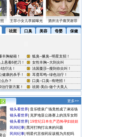
密照
王菲小女儿李嫣曝光
酒井法子痛哭谢罪
更多>>
镜头看世界
|
音乐喷泉广场竟然成了淋浴场
镜头看世界
|
克罗地亚公路赛上的洗车女郎
镜头看世界
|
19世纪日本生产恐怖孕妇娃娃
民间纪事
|
黑河打狗打出来的问题
民间纪事
|
明星代言假药应该视为共犯吗
聚会