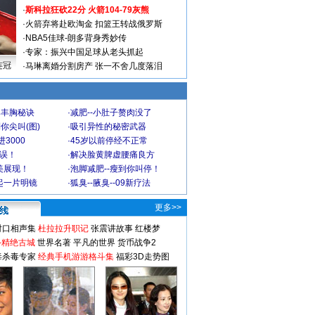
·
斯科拉狂砍22分 火箭104-79灰熊
·
火箭弃将赴欧淘金 扣篮王转战俄罗斯
·
NBA5佳球-朗多背身秀妙传
·
专家：振兴中国足球从老头抓起
连冠
·
马琳离婚分割房产 张一不舍几度落泪
爆丰胸秘诀
·
减肥--小肚子赘肉没了
你尖叫(图)
·
吸引异性的秘密武器
3000
·
45岁以前停经不正常
不误！
·
解决脸黄脾虚腰痛良方
美展现！
·
泡脚减肥--瘦到你叫停！
起一片明镜
·
狐臭--腋臭--09新疗法
更多>>
对口相声集
杜拉拉升职记
张震讲故事
红楼梦
-精绝古城
世界名著
平凡的世界
货币战争2
毒杀毒专家
经典手机游游格斗集
福彩3D走势图