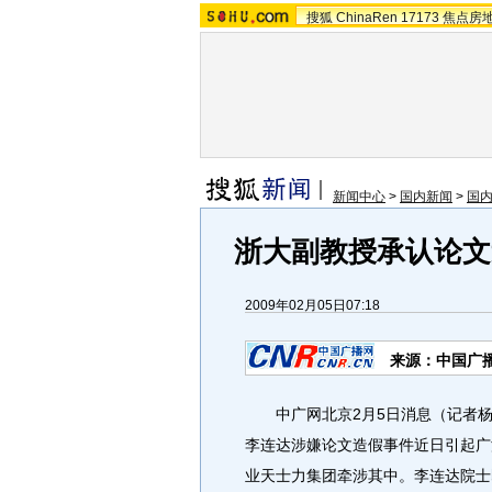
搜狐
ChinaRen
17173
焦点房
新闻中心
>
国内新闻
>
国
浙大副教授承认论文
2009年02月05日07:18
来源：中国广
中广网北京2月5日消息（记者杨
李连达涉嫌论文造假事件近日引起广
业天士力集团牵涉其中。李连达院士