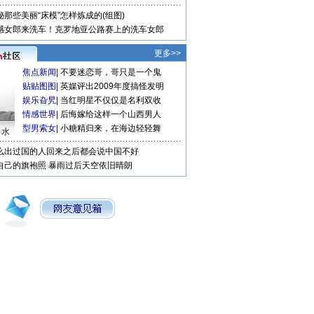
秘那些美丽“床模”怎样炼成的(组图)
感女郎来洗车！克罗地亚公路赛上的洗车女郎
更多>>
焦点新闻
|
不要迷恋哥，哥只是一个鬼
贴贴图图
|
英媒评出2009年度搞怪发明
娱乐旮旯
|
当红明星不仅仅是名利双收
情感世界
|
后悔嫁给这样一个山西男人
型男索女
|
小糖精归来，在海边轻轻舞
口水
么出过国的人回来之后都会说中国不好
自己的旗袍照
暴雨过后天空依旧晴朗